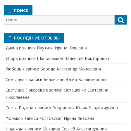
ПОИСК
Поиск
Пои
для:
ПОСЛЕДНИЕ ОТЗЫВЫ
Диана
к записи
Паутина Ирина Юрьевна
Игорь
к записи
Шапошников Валентин Викторович
Любовь
к записи
Борода Александр Моисеевич
Светлана
к записи
Белявская Юлия Владимировна
Cветлана Токарева
к записи
Осташенко Екатерина
Николаевна
Света Бодина
к записи
Выхристюк Юлия Владимировна
Фолькс
к записи
Ростовская Ирина Львовна
Надежда
к записи
Макаров Сергей Александрович