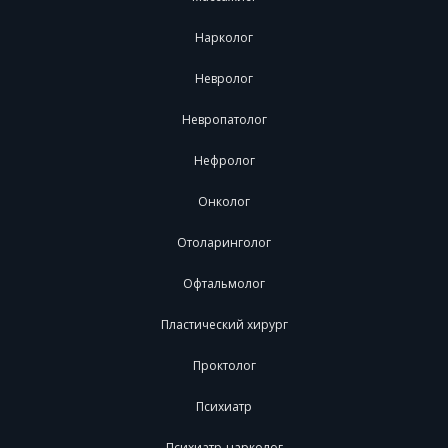
Нарколог
Невролог
Невропатолог
Нефролог
Онколог
Отоларинголог
Офтальмолог
Пластический хирург
Проктолог
Психиатр
Психиатр-нарколог