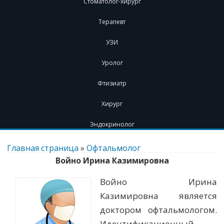
Стоматолог-хирург
Терапевт
УЗИ
Уролог
Фтизиатр
Хирург
Эндокринолог
Перейти
к
Главная страница
»
Офтальмолог
содержимому
Войно Ирина Казимировна
Войно Ирина
Казимировна является
доктором офтальмологом.
Идентификационный