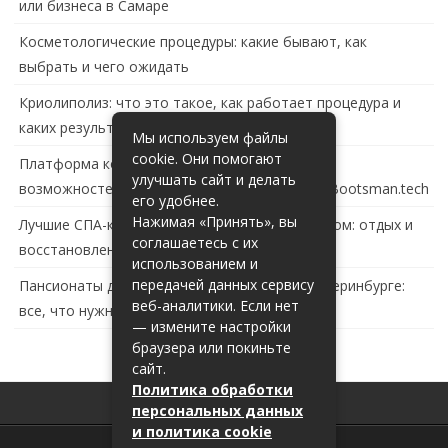
или бизнеса в Самаре
Косметологические процедуры: какие бывают, как
выбрать и чего ожидать
Криолиполиз: что это такое, как работает процедура и
каких результатов ждать
Мы используем файлы
cookie. Они помогают
Платформа контейнеризации в России: обзор
улучшать сайт и делать
возможностей и перспектив развития сайта Bootsman.tech
его удобнее.
Нажимая «Принять», вы
Лучшие СПА-комплексы в Тольятти с бассейном: отдых и
соглашаетесь с их
восстановление за городом
использованием и
передачей данных сервису
Пансионаты для пожилых с деменцией в Екатеринбурге:
веб-аналитики. Если нет
все, что нужно знать
— измените настройки
браузера или покиньте
сайт.
Политика обработки
персональных данных
и политика cookie