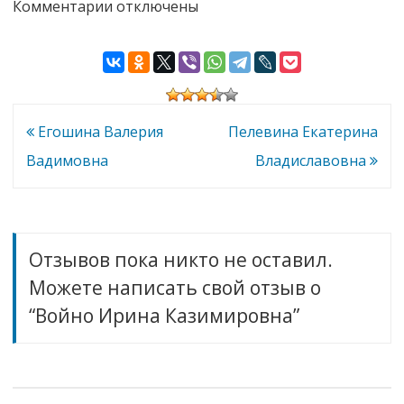
к
Комментарии
отключены
записи
Войно
Ирина
Казимировна
Навигация
Егошина Валерия
Пелевина Екатерина
по
Вадимовна
Владиславовна
записям
Отзывов пока никто не оставил.
Можете написать свой отзыв о
“Войно Ирина Казимировна”