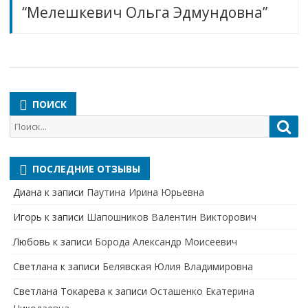
“Мелешкевич Ольга Эдмундовна”
ПОИСК
Поиск
Пои
для:
ПОСЛЕДНИЕ ОТЗЫВЫ
Диана
к записи
Паутина Ирина Юрьевна
Игорь
к записи
Шапошников Валентин Викторович
Любовь
к записи
Борода Александр Моисеевич
Светлана
к записи
Белявская Юлия Владимировна
Cветлана Токарева
к записи
Осташенко Екатерина