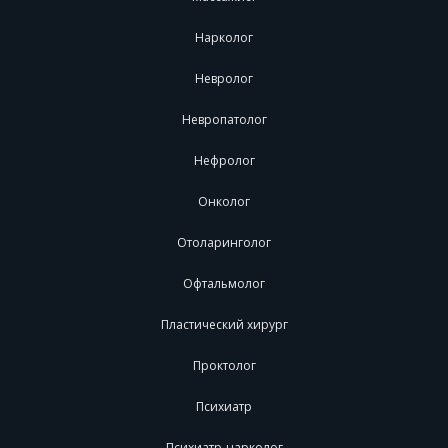
Нарколог
Невролог
Невропатолог
Нефролог
Онколог
Отоларинголог
Офтальмолог
Пластический хирург
Проктолог
Психиатр
Психиатр-нарколог