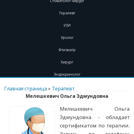
Стоматолог-хирург
Терапевт
УЗИ
Уролог
Фтизиатр
Хирург
Эндокринолог
Перейти
к
Главная страница
»
Терапевт
содержимому
Мелешкевич Ольга Эдмундовна
Мелешкевич Ольга
Эдмундовна - обладает
сертификатом по терапии.
Запись по телефону: