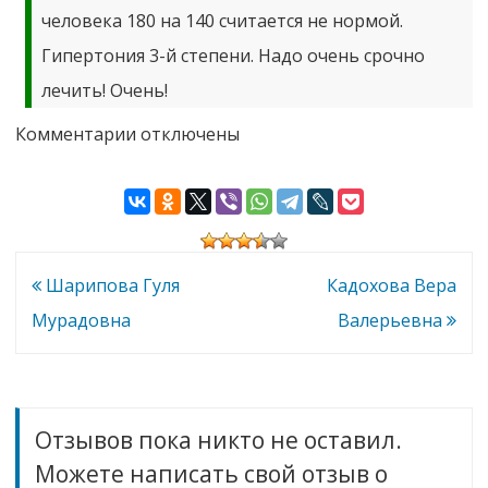
человека 180 на 140 считается не нормой.
Гипертония 3-й степени. Надо очень срочно
лечить! Очень!
к
Комментарии
отключены
записи
Мелешкевич
Ольга
Эдмундовна
Навигация
Шарипова Гуля
Кадохова Вера
по
Мурадовна
Валерьевна
записям
Отзывов пока никто не оставил.
Можете написать свой отзыв о