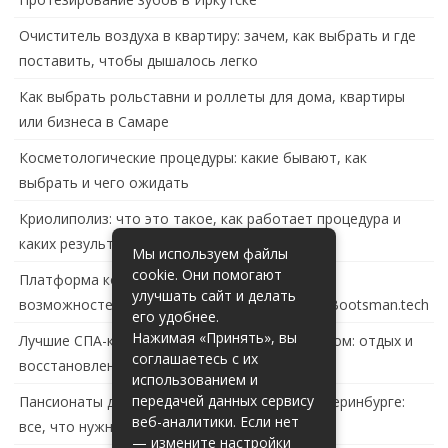
Очиститель воздуха в квартиру: зачем, как выбрать и где
поставить, чтобы дышалось легко
Как выбрать рольставни и роллеты для дома, квартиры
или бизнеса в Самаре
Косметологические процедуры: какие бывают, как
выбрать и чего ожидать
Криолиполиз: что это такое, как работает процедура и
каких результатов ждать
Мы используем файлы
cookie. Они помогают
Платформа контейнеризации в России: обзор
улучшать сайт и делать
возможностей и перспектив развития сайта Bootsman.tech
его удобнее.
Нажимая «Принять», вы
Лучшие СПА-комплексы в Тольятти с бассейном: отдых и
соглашаетесь с их
восстановление за городом
использованием и
передачей данных сервису
Пансионаты для пожилых с деменцией в Екатеринбурге:
веб-аналитики. Если нет
все, что нужно знать
— измените настройки