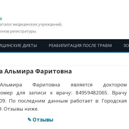
х
Каталог медицинских учреждений,
онов регистратуры.
ИЦИНСКИЕ ДИЕТЫ
РЕАБИЛИТАЦИЯ ПОСЛЕ ТРАВМ
З
Перейти
к
содержимому
а Альмира Фаритовна
 Альмира Фаритовна является доктором
Номер для записи к врачу: 84959482065. Врачу
709. По последним данным работает в: Городская
. Отзывы ниже.
✎ Отзывы