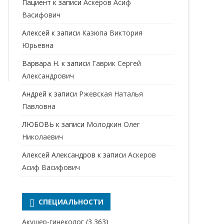
Пациент
к записи
Аскеров Асиф
НАРКОЛОГ
ПЕРИНАТАЛЬНЫЙ ПСИХОЛОГ
Васифович
НЕВРОЛОГ
Алексей
к записи
Казюпа Виктория
НЕВРОПАТОЛОГ
Юрьевна
Варвара Н.
к записи
Гаврик Сергей
НЕФРОЛОГ
Александрович
ОНКОЛОГ
Андрей
к записи
Ржевская Наталья
ОТОЛАРИНГОЛОГ
Павловна
ЛЮБОВЬ
к записи
Молодкин Олег
ОФТАЛЬМОЛОГ
Николаевич
ПЛАСТИЧЕСКИЙ ХИРУРГ
Алексей Александров
к записи
Аскеров
ПРОКТОЛОГ
Асиф Васифович
ПСИХИАТР
ПСИХИАТР-НАРКОЛОГ
СПЕЦИАЛЬНОСТИ
РЕВМАТОЛОГ
ПСИХОЛОГ
Акушер-гинеколог
(3 363)
РЕНТГЕНОЛОГ
ПСИХОТЕРАПЕВТ