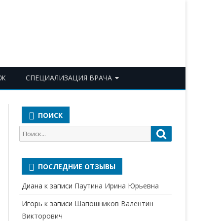
ОЖ
СПЕЦИАЛИЗАЦИЯ ВРАЧА
АКУШЕР-ГИНЕКОЛОГ
ПОИСК
АЛЛЕРГОЛОГ-ИММУНОЛОГ
Поиск
Поиск
АНЕСТЕЗИОЛОГ-
для:
РЕАНИМАТОЛОГ
ПОСЛЕДНИЕ ОТЗЫВЫ
БАКТЕРИОЛОГ
Диана
к записи
Паутина Ирина Юрьевна
ВЕРТЕБРОЛОГ
Игорь
к записи
Шапошников Валентин
ГАСТРОЭНТЕРОЛОГ
Викторович