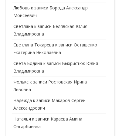
ГЕНЕТИК
Любовь
к записи
Борода Александр
Моисеевич
ГИНЕКОЛОГ
Светлана
к записи
Белявская Юлия
ГОМЕОПАТ
Владимировна
ДЕРМАТОВЕНЕРОЛОГ
Cветлана Токарева
к записи
Осташенко
Екатерина Николаевна
ДЕРМАТОЛОГ
Света Бодина
к записи
Выхристюк Юлия
ДЕТСКИЕ ВРАЧИ
ДЕТСКИЙ КАРДИОЛОГ
Владимировна
ДИЕТОЛОГ
ДЕТСКИЙ ПСИХИАТР
Фолькс
к записи
Ростовская Ирина
Львовна
КАРДИОЛОГ
ДЕТСКИЙ СТОМАТОЛОГ
Надежда
к записи
Макаров Сергей
КОСМЕТОЛОГ
ДЕТСКИЙ ХИРУРГ
Александрович
МАММОЛОГ
ЛОГОПЕД
Наталья
к записи
Караева Амина
Онгарбиевна
МАССАЖИСТ
ПЕДИАТР