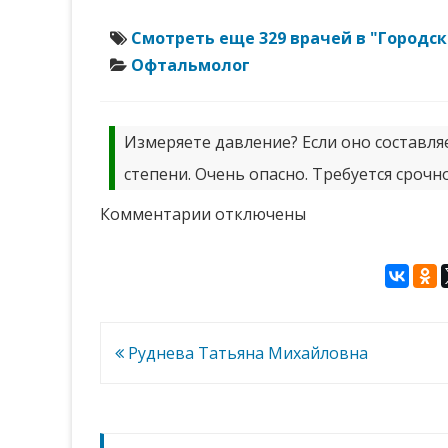
Смотреть еще 329 врачей в "Городс
Офтальмолог
Измеряете давление? Если оно составляе
степени. Очень опасно. Требуется срочн
к
Комментарии
отключены
записи
Фахрутдинова
Альмира
Фаритовна
Навигация
Руднева Татьяна Михайловна
по
записям