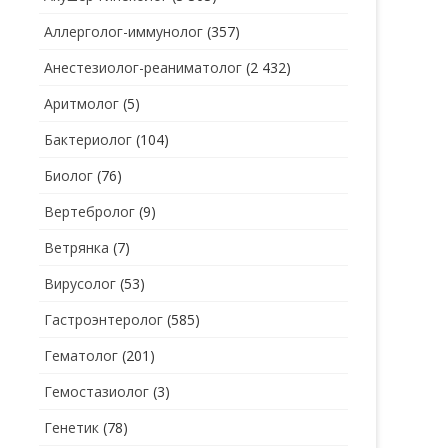
Аллерголог-иммунолог
(357)
СТОМАТОЛОГ
СТОМАТОЛОГ-ГИГИЕНИСТ
Анестезиолог-реаниматолог
(2 432)
ТЕРАПЕВТ
СТОМАТОЛОГ-ОРТОДОНТ
Аритмолог
(5)
УЗИ
СТОМАТОЛОГ-ОРТОПЕД
Бактериолог
(104)
УРОЛОГ
СТОМАТОЛОГ-ПАРОДОНТОЛОГ
Биолог
(76)
ФТИЗИАТР
СТОМАТОЛОГ-ТЕРАПЕВТ
Вертебролог
(9)
ХИРУРГ
СТОМАТОЛОГ-ХИРУРГ
Ветрянка
(7)
ЭНДОКРИНОЛОГ
Вирусолог
(53)
Гастроэнтеролог
(585)
Гематолог
(201)
Гемостазиолог
(3)
Генетик
(78)