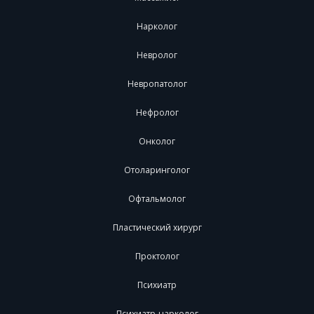
Нарколог
Невролог
Невропатолог
Нефролог
Онколог
Отоларинголог
Офтальмолог
Пластический хирург
Проктолог
Психиатр
Психиатр-нарколог