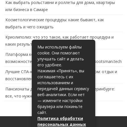
Как выбрать рольставни и роллеты для дома, квартиры
или бизнеса в Самаре
Косметологические процедуры: какие бывают, как
выбрать и чего ожидать
Криолиполиз: что это такое, как работает процедура и
каких результатов ждать
Мы используем файлы
cookie. Они помогают
Платформа контейнеризации в России: обзор
улучшать сайт и делать
возможностей и перспектив развития сайта Bootsman.tech
его удобнее.
Нажимая «Принять», вы
Лучшие СПА-комплексы в Тольятти с бассейном: отдых и
соглашаетесь с их
восстановление за городом
использованием и
передачей данных сервису
Пансионаты для пожилых с деменцией в Екатеринбурге:
веб-аналитики. Если нет
все, что нужно знать
— измените настройки
браузера или покиньте
сайт.
Политика обработки
персональных данных