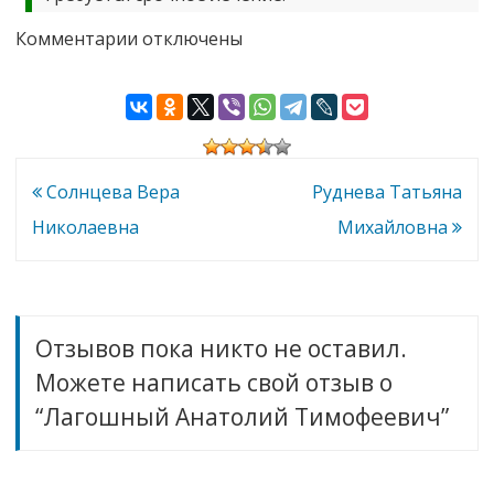
к
Комментарии
отключены
записи
Лагошный
Анатолий
Тимофеевич
Навигация
Солнцева Вера
Руднева Татьяна
по
Николаевна
Михайловна
записям
Отзывов пока никто не оставил.
Можете написать свой отзыв о
“Лагошный Анатолий Тимофеевич”