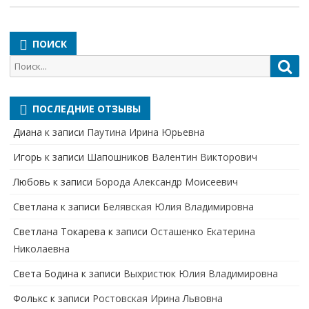
ПОИСК
Поиск
Пои
для:
ПОСЛЕДНИЕ ОТЗЫВЫ
Диана
к записи
Паутина Ирина Юрьевна
Игорь
к записи
Шапошников Валентин Викторович
Любовь
к записи
Борода Александр Моисеевич
Светлана
к записи
Белявская Юлия Владимировна
Cветлана Токарева
к записи
Осташенко Екатерина
Николаевна
Света Бодина
к записи
Выхристюк Юлия Владимировна
Фолькс
к записи
Ростовская Ирина Львовна