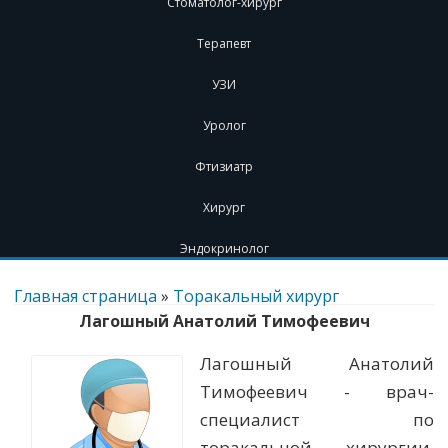
Стоматолог-хирург
Терапевт
УЗИ
Уролог
Фтизиатр
Хирург
Эндокринолог
Перейти
к
Главная страница
»
Торакальный хирург
содержимому
Лагошный Анатолий Тимофеевич
Лагошный Анатолий
Тимофеевич - врач-
специалист по
торакальной хирургии.