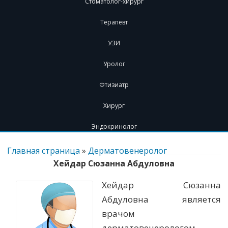
Стоматолог-хирург
Терапевт
УЗИ
Уролог
Фтизиатр
Хирург
Эндокринолог
Перейти
к
Главная страница
»
Дерматовенеролог
содержимому
Хейдар Сюзанна Абдуловна
Хейдар Сюзанна
Абдуловна является
врачом
дерматовенерологом.