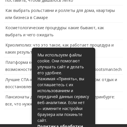
поставить, чтобы дышалось легко
Как выбрать рольставни и роллеты для дома, квартиры
или бизнеса в Самаре
Косметологические процедуры: какие бывают, как
выбрать и чего ожидать
Криолиполиз: что это такое, как работает процедура и
каких результатов ждать
Мы используем файлы
cookie. Они помогают
Платформа контейнеризации в России: обзор
улучшать сайт и делать
возможностей и перспектив развития сайта Bootsman.tech
его удобнее.
Нажимая «Принять», вы
Лучшие СПА-комплексы в Тольятти с бассейном: отдых и
соглашаетесь с их
восстановление за городом
использованием и
передачей данных сервису
Пансионаты для пожилых с деменцией в Екатеринбурге:
веб-аналитики. Если нет
все, что нужно знать
— измените настройки
браузера или покиньте
сайт.
Политика обработки