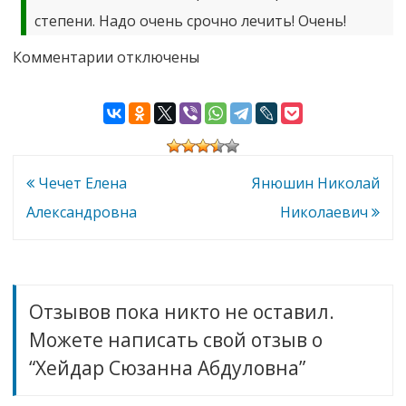
степени. Надо очень срочно лечить! Очень!
к
Комментарии
отключены
записи
Хейдар
Сюзанна
Абдуловна
Навигация
Чечет Елена
Янюшин Николай
по
Александровна
Николаевич
записям
Отзывов пока никто не оставил.
Можете написать свой отзыв о
“Хейдар Сюзанна Абдуловна”