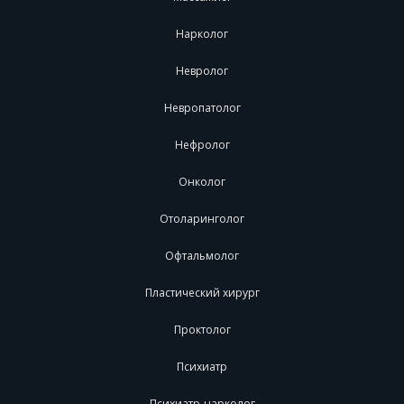
Нарколог
Невролог
Невропатолог
Нефролог
Онколог
Отоларинголог
Офтальмолог
Пластический хирург
Проктолог
Психиатр
Психиатр-нарколог