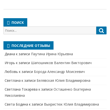
ПОИСК
Поиск
Пои
для:
ПОСЛЕДНИЕ ОТЗЫВЫ
Диана
к записи
Паутина Ирина Юрьевна
Игорь
к записи
Шапошников Валентин Викторович
Любовь
к записи
Борода Александр Моисеевич
Светлана
к записи
Белявская Юлия Владимировна
Cветлана Токарева
к записи
Осташенко Екатерина
Николаевна
Света Бодина
к записи
Выхристюк Юлия Владимировна