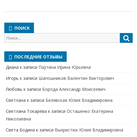
ПОИСК
Поиск
Пои
для:
ПОСЛЕДНИЕ ОТЗЫВЫ
Диана
к записи
Паутина Ирина Юрьевна
Игорь
к записи
Шапошников Валентин Викторович
Любовь
к записи
Борода Александр Моисеевич
Светлана
к записи
Белявская Юлия Владимировна
Cветлана Токарева
к записи
Осташенко Екатерина
Николаевна
Света Бодина
к записи
Выхристюк Юлия Владимировна