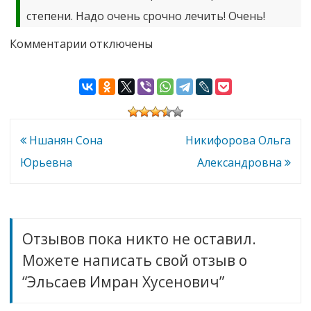
степени. Надо очень срочно лечить! Очень!
к
Комментарии
отключены
записи
Эльсаев
Имран
Хусенович
Навигация
Ншанян Сона
Никифорова Ольга
по
Юрьевна
Александровна
записям
Отзывов пока никто не оставил.
Можете написать свой отзыв о
“Эльсаев Имран Хусенович”