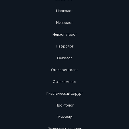
Нарколог
Невролог
Невропатолог
Нефролог
Онколог
Отоларинголог
Офтальмолог
Пластический хирург
Проктолог
Психиатр
Психиатр-нарколог