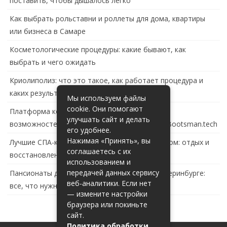
поставить, чтобы дышалось легко
Как выбрать рольставни и роллеты для дома, квартиры
или бизнеса в Самаре
Косметологические процедуры: какие бывают, как
выбрать и чего ожидать
Криолиполиз: что это такое, как работает процедура и
каких результатов ждать
Мы используем файлы
cookie. Они помогают
Платформа контейнеризации в России: обзор
улучшать сайт и делать
возможностей и перспектив развития сайта Bootsman.tech
его удобнее.
Нажимая «Принять», вы
Лучшие СПА-комплексы в Тольятти с бассейном: отдых и
соглашаетесь с их
восстановление за городом
использованием и
передачей данных сервису
Пансионаты для пожилых с деменцией в Екатеринбурге:
веб-аналитики. Если нет
все, что нужно знать
— измените настройки
браузера или покиньте
сайт.
Политика обработки