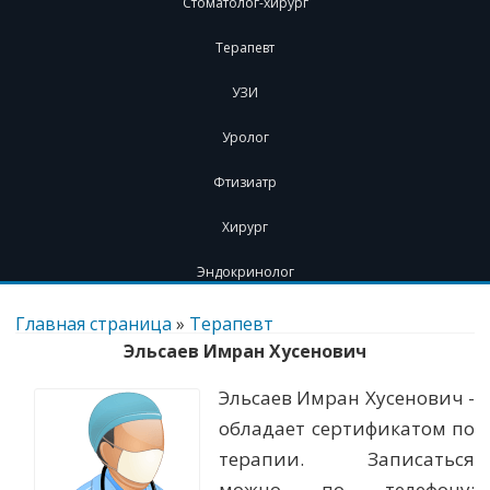
Стоматолог-хирург
Терапевт
УЗИ
Уролог
Фтизиатр
Хирург
Эндокринолог
Перейти
к
Главная страница
»
Терапевт
содержимому
Эльсаев Имран Хусенович
Эльсаев Имран Хусенович -
обладает сертификатом по
терапии. Записаться
можно по телефону: