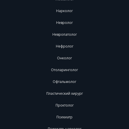
Нарколог
Невролог
Невропатолог
Нефролог
Онколог
Отоларинголог
Офтальмолог
Пластический хирург
Проктолог
Психиатр
Психиатр-нарколог