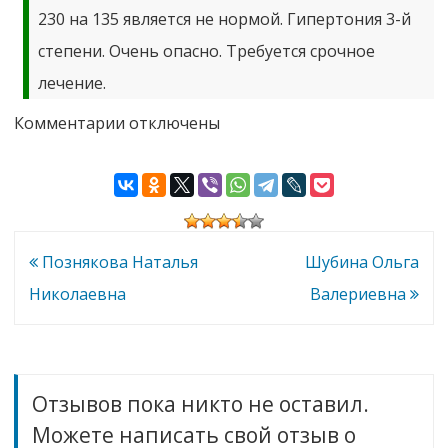
230 на 135 является не нормой. Гипертония 3-й
степени. Очень опасно. Требуется срочное
лечение.
к
Комментарии
отключены
записи
Шахин
Антон
Викторович
Навигация
Познякова Наталья
Шубина Ольга
по
Николаевна
Валериевна
записям
Отзывов пока никто не оставил.
Можете написать свой отзыв о