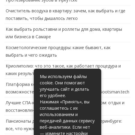
Очиститель воздуха в квартиру: зачем, как выбрать и где
поставить, чтобы дышалось легко
Как выбрать рольставни и роллеты для дома, квартиры
или бизнеса в Самаре
Косметологические процедуры: какие бывают, как
выбрать и чего ожидать
Криолиполиз: что это такое, как работает процедура и
каких результатов ждать
Мы используем файлы
cookie. Они помогают
Платформа контейнеризации в России: обзор
улучшать сайт и делать
возможностей и перспектив развития сайта Bootsman.tech
его удобнее.
Нажимая «Принять», вы
Лучшие СПА-комплексы в Тольятти с бассейном: отдых и
соглашаетесь с их
восстановление за городом
использованием и
передачей данных сервису
Пансионаты для пожилых с деменцией в Екатеринбурге:
веб-аналитики. Если нет
все, что нужно знать
— измените настройки