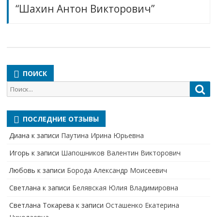
“Шахин Антон Викторович”
ПОИСК
Поиск
Пои
для:
ПОСЛЕДНИЕ ОТЗЫВЫ
Диана
к записи
Паутина Ирина Юрьевна
Игорь
к записи
Шапошников Валентин Викторович
Любовь
к записи
Борода Александр Моисеевич
Светлана
к записи
Белявская Юлия Владимировна
Cветлана Токарева
к записи
Осташенко Екатерина