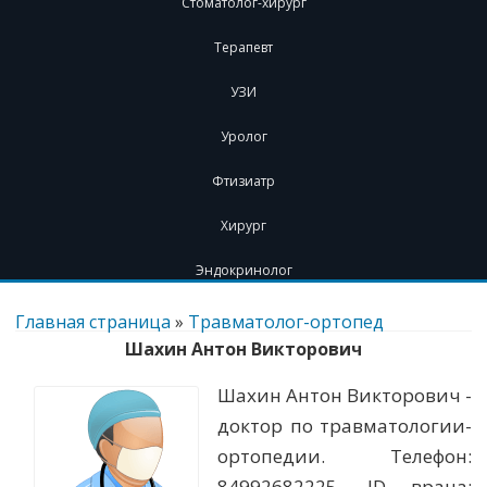
Стоматолог-хирург
Терапевт
УЗИ
Уролог
Фтизиатр
Хирург
Эндокринолог
Перейти
к
Главная страница
»
Травматолог-ортопед
содержимому
Шахин Антон Викторович
Шахин Антон Викторович -
доктор по травматологии-
ортопедии. Телефон:
84992682225. ID врача: