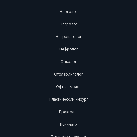
Нарколог
Невролог
Невропатолог
Нефролог
Онколог
Отоларинголог
Офтальмолог
Пластический хирург
Проктолог
Психиатр
Психиатр-нарколог