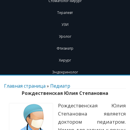
Стоматолог-хирург
Терапевт
УЗИ
Уролог
Фтизиатр
Хирург
Эндокринолог
Перейти
к
Главная страница
»
Педиатр
содержимому
Рождественская Юлия Степановна
Рождественская Юлия
Степановна является
доктором педиатром.
Номер для записи к врачу: