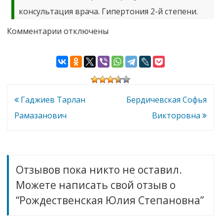
консультация врача. Гипертония 2-й степени.
к
Комментарии
отключены
записи
Рождественская
Юлия
Степановна
Навигация
Гаджиев Тарлан
Бердичевская Софья
по
Рамазанович
Викторовна
записям
Отзывов пока никто не оставил.
Можете написать свой отзыв о
“Рождественская Юлия Степановна”