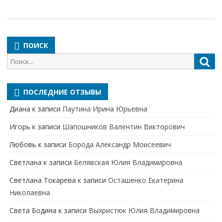
ПОИСК
Поиск
Пои
для:
ПОСЛЕДНИЕ ОТЗЫВЫ
Диана
к записи
Паутина Ирина Юрьевна
Игорь
к записи
Шапошников Валентин Викторович
Любовь
к записи
Борода Александр Моисеевич
Светлана
к записи
Белявская Юлия Владимировна
Cветлана Токарева
к записи
Осташенко Екатерина
Николаевна
Света Бодина
к записи
Выхристюк Юлия Владимировна