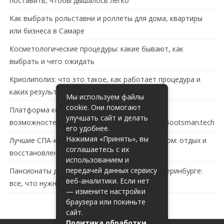
поставить, чтобы дышалось легко
Как выбрать рольставни и роллеты для дома, квартиры
или бизнеса в Самаре
Косметологические процедуры: какие бывают, как
выбрать и чего ожидать
Криолиполиз: что это такое, как работает процедура и
каких результатов ждать
Мы используем файлы
cookie. Они помогают
Платформа контейнеризации в России: обзор
улучшать сайт и делать
возможностей и перспектив развития сайта Bootsman.tech
его удобнее.
Нажимая «Принять», вы
Лучшие СПА-комплексы в Тольятти с бассейном: отдых и
соглашаетесь с их
восстановление за городом
использованием и
передачей данных сервису
Пансионаты для пожилых с деменцией в Екатеринбурге:
веб-аналитики. Если нет
все, что нужно знать
— измените настройки
браузера или покиньте
сайт.
Политика обработки