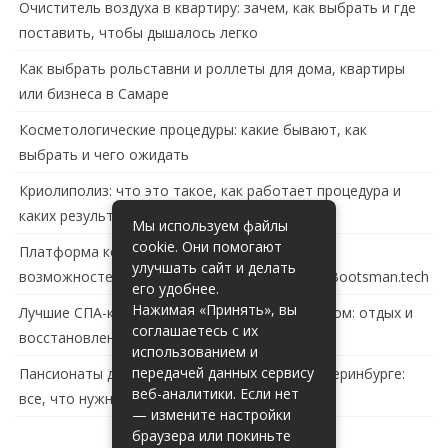
Очиститель воздуха в квартиру: зачем, как выбрать и где
поставить, чтобы дышалось легко
Как выбрать рольставни и роллеты для дома, квартиры
или бизнеса в Самаре
Косметологические процедуры: какие бывают, как
выбрать и чего ожидать
Криолиполиз: что это такое, как работает процедура и
каких результатов ждать
Мы используем файлы
cookie. Они помогают
Платформа контейнеризации в России: обзор
улучшать сайт и делать
возможностей и перспектив развития сайта Bootsman.tech
его удобнее.
Нажимая «Принять», вы
Лучшие СПА-комплексы в Тольятти с бассейном: отдых и
соглашаетесь с их
восстановление за городом
использованием и
передачей данных сервису
Пансионаты для пожилых с деменцией в Екатеринбурге:
веб-аналитики. Если нет
все, что нужно знать
— измените настройки
браузера или покиньте