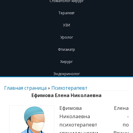
Стоматолог-хирург
Терапевт
УЗИ
Уролог
Фтизиатр
Хирург
Эндокринолог
Перейти
к
Главная страница
»
Психотерапевт
содержимому
Ефимова Елена Николаевна
Ефимова Елена
Николаевна -
психотерапевт по
специальности. Врачу