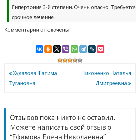
Гипертония 3-й степени. Очень опасно. Требуется
срочное лечение.
к
Комментарии
отключены
записи
Ефимова
Елена
Николаевна
Навигация
Худалова Фатима
Никоненко Наталья
по
Тугановна
Дмитреевна
записям
Отзывов пока никто не оставил.
Можете написать свой отзыв о
“Ефимова Елена Николаевна”