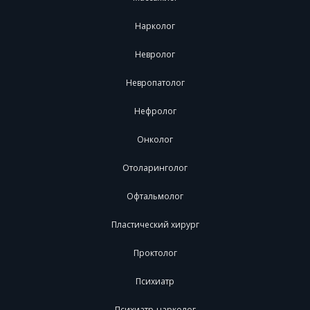
Нарколог
Невролог
Невропатолог
Нефролог
Онколог
Отоларинголог
Офтальмолог
Пластический хирург
Проктолог
Психиатр
Психиатр-нарколог