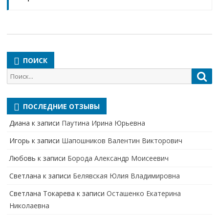
ПОИСК
Поиск
Пои
для:
ПОСЛЕДНИЕ ОТЗЫВЫ
Диана
к записи
Паутина Ирина Юрьевна
Игорь
к записи
Шапошников Валентин Викторович
Любовь
к записи
Борода Александр Моисеевич
Светлана
к записи
Белявская Юлия Владимировна
Cветлана Токарева
к записи
Осташенко Екатерина
Николаевна