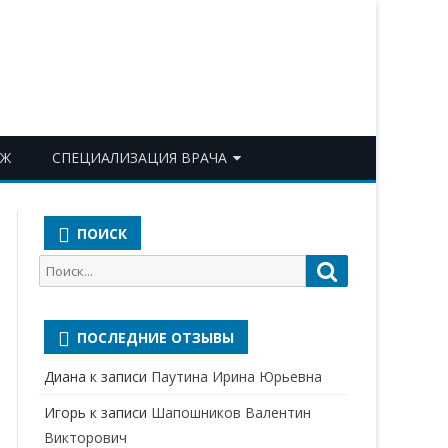
ОЖ
СПЕЦИАЛИЗАЦИЯ ВРАЧА
АКУШЕР-ГИНЕКОЛОГ
ПОИСК
АЛЛЕРГОЛОГ-ИММУНОЛОГ
Поиск
Поиск
АНЕСТЕЗИОЛОГ-
для:
РЕАНИМАТОЛОГ
ПОСЛЕДНИЕ ОТЗЫВЫ
БАКТЕРИОЛОГ
Диана
к записи
Паутина Ирина Юрьевна
ВЕРТЕБРОЛОГ
Игорь
к записи
Шапошников Валентин
ГАСТРОЭНТЕРОЛОГ
Викторович