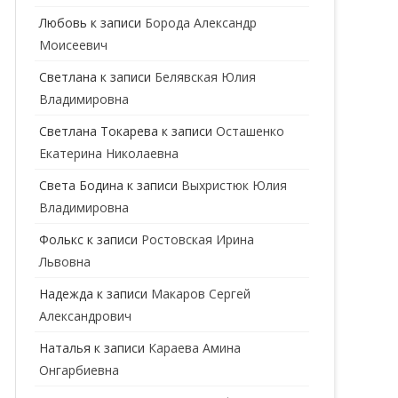
ГЕНЕТИК
Любовь
к записи
Борода Александр
Моисеевич
ГИНЕКОЛОГ
Светлана
к записи
Белявская Юлия
ГОМЕОПАТ
Владимировна
ДЕРМАТОВЕНЕРОЛОГ
Cветлана Токарева
к записи
Осташенко
Екатерина Николаевна
ДЕРМАТОЛОГ
Света Бодина
к записи
Выхристюк Юлия
ДЕТСКИЕ ВРАЧИ
ДЕТСКИЙ КАРДИОЛОГ
Владимировна
ДИЕТОЛОГ
ДЕТСКИЙ ПСИХИАТР
Фолькс
к записи
Ростовская Ирина
Львовна
КАРДИОЛОГ
ДЕТСКИЙ СТОМАТОЛОГ
Надежда
к записи
Макаров Сергей
КОСМЕТОЛОГ
ДЕТСКИЙ ХИРУРГ
Александрович
МАММОЛОГ
ЛОГОПЕД
Наталья
к записи
Караева Амина
Онгарбиевна
МАССАЖИСТ
ПЕДИАТР