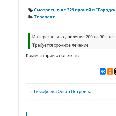
Смотреть еще 329 врачей в "Городс
Терапевт
Интересно, что давление 200 на 90 явля
Требуется срочное лечение.
к
Комментарии
отключены
записи
Вахничева
Марина
Николаевна
Навигация
Тимофеева Ольга Петровна
по
записям