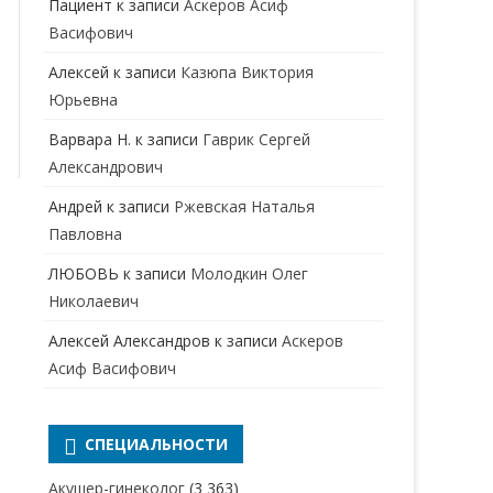
Пациент
к записи
Аскеров Асиф
НАРКОЛОГ
ПЕРИНАТАЛЬНЫЙ ПСИХОЛОГ
Васифович
НЕВРОЛОГ
Алексей
к записи
Казюпа Виктория
НЕВРОПАТОЛОГ
Юрьевна
Варвара Н.
к записи
Гаврик Сергей
НЕФРОЛОГ
Александрович
ОНКОЛОГ
Андрей
к записи
Ржевская Наталья
ОТОЛАРИНГОЛОГ
Павловна
ЛЮБОВЬ
к записи
Молодкин Олег
ОФТАЛЬМОЛОГ
Николаевич
ПЛАСТИЧЕСКИЙ ХИРУРГ
Алексей Александров
к записи
Аскеров
ПРОКТОЛОГ
Асиф Васифович
ПСИХИАТР
ПСИХИАТР-НАРКОЛОГ
СПЕЦИАЛЬНОСТИ
РЕВМАТОЛОГ
ПСИХОЛОГ
Акушер-гинеколог
(3 363)
РЕНТГЕНОЛОГ
ПСИХОТЕРАПЕВТ