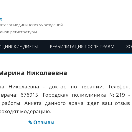
х
Каталог медицинских учреждений,
онов регистратуры.
ИЦИНСКИЕ ДИЕТЫ
РЕАБИЛИТАЦИЯ ПОСЛЕ ТРАВМ
З
Перейти
к
содержимому
Марина Николаевна
а Николаевна - доктор по терапии. Телефон:
ID врача: 676915. Городская поликлиника №219 -
 работы. Анкета данного врача ждет ваш отзыв
проходят модерацию.
✎ Отзывы