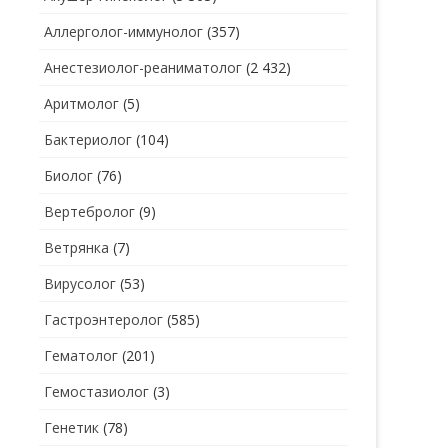
Аллерголог-иммунолог
(357)
СТОМАТОЛОГ
СТОМАТОЛОГ-ГИГИЕНИСТ
Анестезиолог-реаниматолог
(2 432)
ТЕРАПЕВТ
СТОМАТОЛОГ-ОРТОДОНТ
Аритмолог
(5)
УЗИ
СТОМАТОЛОГ-ОРТОПЕД
Бактериолог
(104)
УРОЛОГ
СТОМАТОЛОГ-ПАРОДОНТОЛОГ
Биолог
(76)
ФТИЗИАТР
СТОМАТОЛОГ-ТЕРАПЕВТ
Вертебролог
(9)
ХИРУРГ
СТОМАТОЛОГ-ХИРУРГ
Ветрянка
(7)
ЭНДОКРИНОЛОГ
Вирусолог
(53)
Гастроэнтеролог
(585)
Гематолог
(201)
Гемостазиолог
(3)
Генетик
(78)