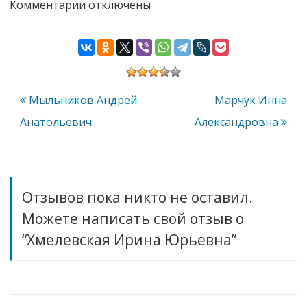
к
Комментарии
отключены
записи
Хмелевская
Ирина
Юрьевна
Навигация
Мыльников Андрей
Марчук Инна
по
Анатольевич
Александровна
записям
Отзывов пока никто не оставил.
Можете написать свой отзыв о
“Хмелевская Ирина Юрьевна”