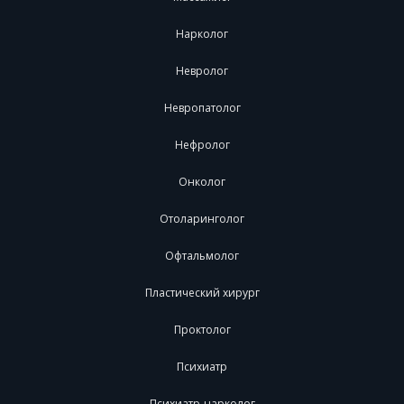
Нарколог
Невролог
Невропатолог
Нефролог
Онколог
Отоларинголог
Офтальмолог
Пластический хирург
Проктолог
Психиатр
Психиатр-нарколог