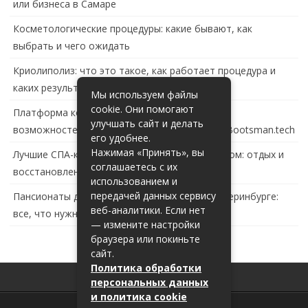
или бизнеса в Самаре
Косметологические процедуры: какие бывают, как
выбрать и чего ожидать
Криолиполиз: что это такое, как работает процедура и
каких результатов ждать
Мы используем файлы
cookie. Они помогают
Платформа контейнеризации в России: обзор
улучшать сайт и делать
возможностей и перспектив развития сайта Bootsman.tech
его удобнее.
Нажимая «Принять», вы
Лучшие СПА-комплексы в Тольятти с бассейном: отдых и
соглашаетесь с их
восстановление за городом
использованием и
передачей данных сервису
Пансионаты для пожилых с деменцией в Екатеринбурге:
веб-аналитики. Если нет
все, что нужно знать
— измените настройки
браузера или покиньте
сайт.
Политика обработки
персональных данных
и политика cookie