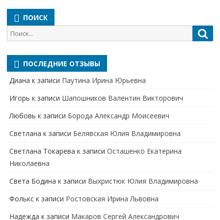
ПОИСК
Поиск
Пои
для:
ПОСЛЕДНИЕ ОТЗЫВЫ
Диана
к записи
Паутина Ирина Юрьевна
Игорь
к записи
Шапошников Валентин Викторович
Любовь
к записи
Борода Александр Моисеевич
Светлана
к записи
Белявская Юлия Владимировна
Cветлана Токарева
к записи
Осташенко Екатерина
Николаевна
Света Бодина
к записи
Выхристюк Юлия Владимировна
Фолькс
к записи
Ростовская Ирина Львовна
Надежда
к записи
Макаров Сергей Александрович