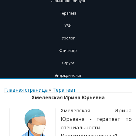
Стоматолог-хирург
Терапевт
УЗИ
Уролог
Фтизиатр
Хирург
Эндокринолог
Перейти
к
Главная страница
»
Терапевт
содержимому
Хмелевская Ирина Юрьевна
Хмелевская Ирина
Юрьевна - терапевт по
специальности.
Идентификационный