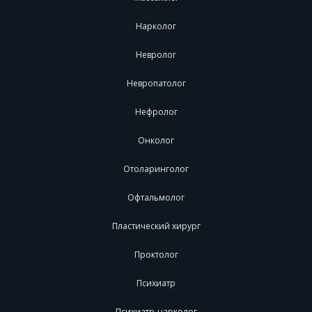
Нарколог
Невролог
Невропатолог
Нефролог
Онколог
Отоларинголог
Офтальмолог
Пластический хирург
Проктолог
Психиатр
Психиатр-нарколог