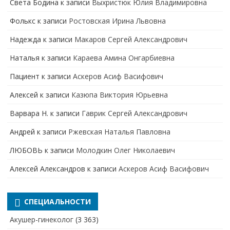
Света Бодина
к записи
Выхристюк Юлия Владимировна
Фолькс
к записи
Ростовская Ирина Львовна
Надежда
к записи
Макаров Сергей Александрович
Наталья
к записи
Караева Амина Онгарбиевна
Пациент
к записи
Аскеров Асиф Васифович
Алексей
к записи
Казюпа Виктория Юрьевна
Варвара Н.
к записи
Гаврик Сергей Александрович
Андрей
к записи
Ржевская Наталья Павловна
ЛЮБОВЬ
к записи
Молодкин Олег Николаевич
Алексей Александров
к записи
Аскеров Асиф Васифович
СПЕЦИАЛЬНОСТИ
Акушер-гинеколог
(3 363)