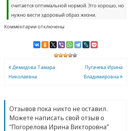
считается оптимальной нормой. Это хорошо, но
нужно вести здоровый образ жизни.
к
Комментарии
отключены
записи
Погорелова
Ирина
Викторовна
Навигация
Демидова Тамара
Пугачева Ирина
по
Николаевна
Владимировна
записям
Отзывов пока никто не оставил.
Можете написать свой отзыв о
“Погорелова Ирина Викторовна”