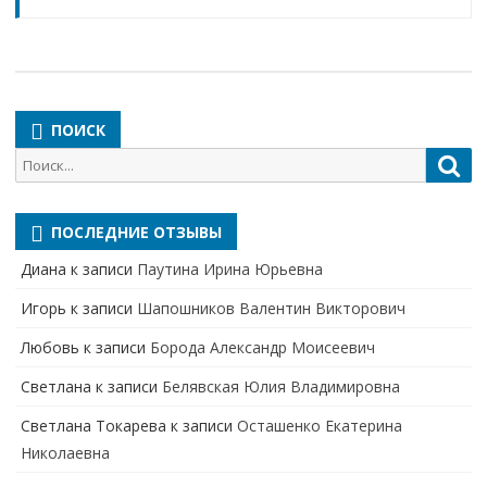
ПОИСК
Поиск
Пои
для:
ПОСЛЕДНИЕ ОТЗЫВЫ
Диана
к записи
Паутина Ирина Юрьевна
Игорь
к записи
Шапошников Валентин Викторович
Любовь
к записи
Борода Александр Моисеевич
Светлана
к записи
Белявская Юлия Владимировна
Cветлана Токарева
к записи
Осташенко Екатерина
Николаевна