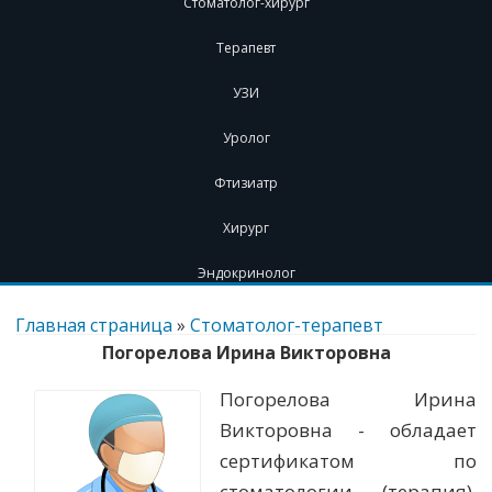
Стоматолог-хирург
Терапевт
УЗИ
Уролог
Фтизиатр
Хирург
Эндокринолог
Перейти
к
Главная страница
»
Стоматолог-терапевт
содержимому
Погорелова Ирина Викторовна
Погорелова Ирина
Викторовна - обладает
сертификатом по
стоматологии (терапия).