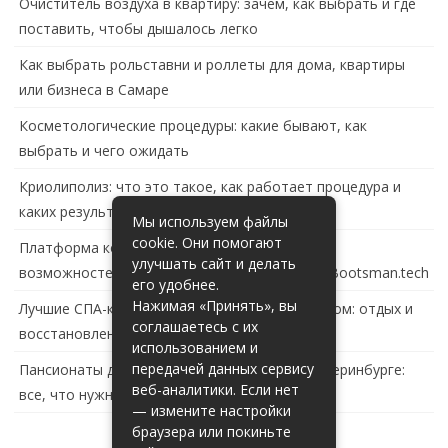
Очиститель воздуха в квартиру: зачем, как выбрать и где
поставить, чтобы дышалось легко
Как выбрать рольставни и роллеты для дома, квартиры
или бизнеса в Самаре
Косметологические процедуры: какие бывают, как
выбрать и чего ожидать
Криолиполиз: что это такое, как работает процедура и
каких результатов ждать
Мы используем файлы
cookie. Они помогают
Платформа контейнеризации в России: обзор
улучшать сайт и делать
возможностей и перспектив развития сайта Bootsman.tech
его удобнее.
Нажимая «Принять», вы
Лучшие СПА-комплексы в Тольятти с бассейном: отдых и
соглашаетесь с их
восстановление за городом
использованием и
передачей данных сервису
Пансионаты для пожилых с деменцией в Екатеринбурге:
веб-аналитики. Если нет
все, что нужно знать
— измените настройки
браузера или покиньте