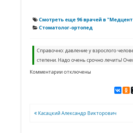
Смотреть еще 96 врачей в "Медцент
Стоматолог-ортопед
Справочно: давление у взрослого челове
степени. Надо очень срочно лечить! Оче
к
Комментарии
отключены
записи
Чепелев
Станислав
Сергеевич
Навигация
Касацкий Александр Викторович
по
записям