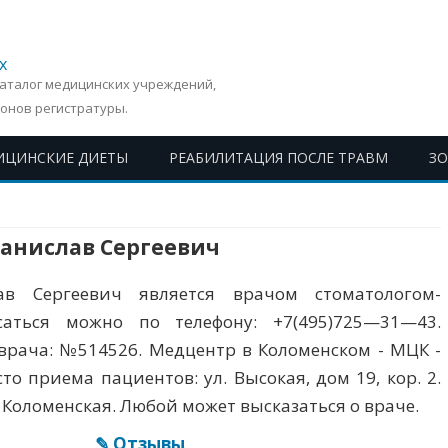
х
Каталог медицинских учреждений,
онов регистратуры.
ИЦИНСКИЕ ДИЕТЫ
РЕАБИЛИТАЦИЯ ПОСЛЕ ТРАВМ
З
Перейти
к
содержимому
танислав Сергеевич
ав Сергеевич является врачом стоматологом-
саться можно по телефону: +7(495)725—31—43.
врача: №514526. Медцентр в Коломенском - МЦК -
то приема пациентов: ул. Высокая, дом 19, кор. 2.
Коломенская. Любой может высказаться о враче.
✎ Отзывы