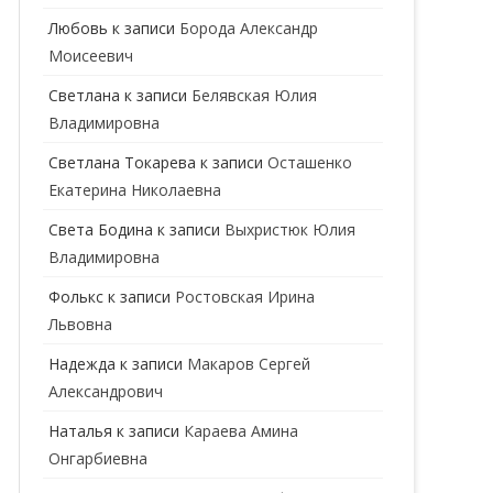
ГЕНЕТИК
Любовь
к записи
Борода Александр
Моисеевич
ГИНЕКОЛОГ
Светлана
к записи
Белявская Юлия
ГОМЕОПАТ
Владимировна
ДЕРМАТОВЕНЕРОЛОГ
Cветлана Токарева
к записи
Осташенко
Екатерина Николаевна
ДЕРМАТОЛОГ
Света Бодина
к записи
Выхристюк Юлия
ДЕТСКИЕ ВРАЧИ
ДЕТСКИЙ КАРДИОЛОГ
Владимировна
ДИЕТОЛОГ
ДЕТСКИЙ ПСИХИАТР
Фолькс
к записи
Ростовская Ирина
Львовна
КАРДИОЛОГ
ДЕТСКИЙ СТОМАТОЛОГ
Надежда
к записи
Макаров Сергей
КОСМЕТОЛОГ
ДЕТСКИЙ ХИРУРГ
Александрович
МАММОЛОГ
ЛОГОПЕД
Наталья
к записи
Караева Амина
Онгарбиевна
МАССАЖИСТ
ПЕДИАТР