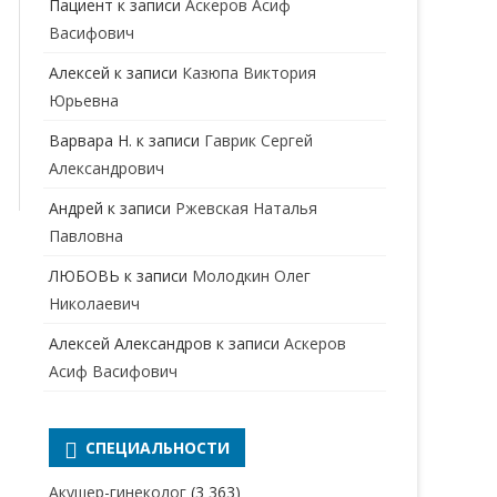
Пациент
к записи
Аскеров Асиф
НАРКОЛОГ
ПЕРИНАТАЛЬНЫЙ ПСИХОЛОГ
Васифович
НЕВРОЛОГ
Алексей
к записи
Казюпа Виктория
НЕВРОПАТОЛОГ
Юрьевна
Варвара Н.
к записи
Гаврик Сергей
НЕФРОЛОГ
Александрович
ОНКОЛОГ
Андрей
к записи
Ржевская Наталья
ОТОЛАРИНГОЛОГ
Павловна
ЛЮБОВЬ
к записи
Молодкин Олег
ОФТАЛЬМОЛОГ
Николаевич
ПЛАСТИЧЕСКИЙ ХИРУРГ
Алексей Александров
к записи
Аскеров
ПРОКТОЛОГ
Асиф Васифович
ПСИХИАТР
ПСИХИАТР-НАРКОЛОГ
СПЕЦИАЛЬНОСТИ
РЕВМАТОЛОГ
ПСИХОЛОГ
Акушер-гинеколог
(3 363)
РЕНТГЕНОЛОГ
ПСИХОТЕРАПЕВТ