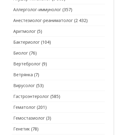
Аллерголог-иммунолог
(357)
СТОМАТОЛОГ
СТОМАТОЛОГ-ГИГИЕНИСТ
Анестезиолог-реаниматолог
(2 432)
ТЕРАПЕВТ
СТОМАТОЛОГ-ОРТОДОНТ
Аритмолог
(5)
УЗИ
СТОМАТОЛОГ-ОРТОПЕД
Бактериолог
(104)
УРОЛОГ
СТОМАТОЛОГ-ПАРОДОНТОЛОГ
Биолог
(76)
ФТИЗИАТР
СТОМАТОЛОГ-ТЕРАПЕВТ
Вертебролог
(9)
ХИРУРГ
СТОМАТОЛОГ-ХИРУРГ
Ветрянка
(7)
ЭНДОКРИНОЛОГ
Вирусолог
(53)
Гастроэнтеролог
(585)
Гематолог
(201)
Гемостазиолог
(3)
Генетик
(78)