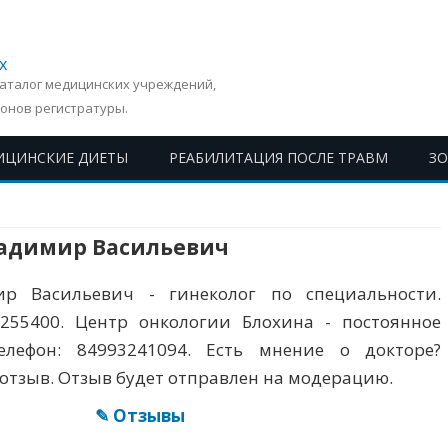
х
Каталог медицинских учреждений,
онов регистратуры.
ИЦИНСКИЕ ДИЕТЫ
РЕАБИЛИТАЦИЯ ПОСЛЕ ТРАВМ
З
Перейти
к
содержимому
адимир Васильевич
р Васильевич - гинеколог по специальности.
255400. Центр онкологии Блохина - постоянное
елефон: 84993241094. Есть мнение о докторе?
отзыв. Отзыв будет отправлен на модерацию.
✎ Отзывы