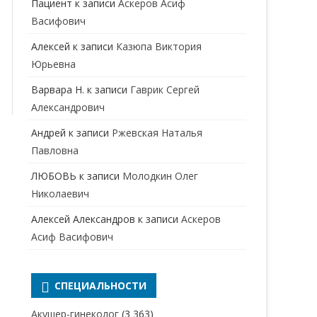
Пациент
к записи
Аскеров Асиф
НАРКОЛОГ
ПЕРИНАТАЛЬНЫЙ ПСИХОЛОГ
Васифович
НЕВРОЛОГ
Алексей
к записи
Казюпа Виктория
НЕВРОПАТОЛОГ
Юрьевна
Варвара Н.
к записи
Гаврик Сергей
НЕФРОЛОГ
Александрович
ОНКОЛОГ
Андрей
к записи
Ржевская Наталья
ОТОЛАРИНГОЛОГ
Павловна
ЛЮБОВЬ
к записи
Молодкин Олег
ОФТАЛЬМОЛОГ
Николаевич
ПЛАСТИЧЕСКИЙ ХИРУРГ
Алексей Александров
к записи
Аскеров
ПРОКТОЛОГ
Асиф Васифович
ПСИХИАТР
ПСИХИАТР-НАРКОЛОГ
СПЕЦИАЛЬНОСТИ
РЕВМАТОЛОГ
ПСИХОЛОГ
Акушер-гинеколог
(3 363)
РЕНТГЕНОЛОГ
ПСИХОТЕРАПЕВТ