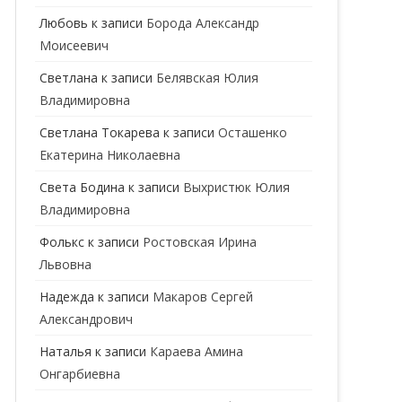
ГЕНЕТИК
Любовь
к записи
Борода Александр
Моисеевич
ГИНЕКОЛОГ
Светлана
к записи
Белявская Юлия
ГОМЕОПАТ
Владимировна
ДЕРМАТОВЕНЕРОЛОГ
Cветлана Токарева
к записи
Осташенко
Екатерина Николаевна
ДЕРМАТОЛОГ
Света Бодина
к записи
Выхристюк Юлия
ДЕТСКИЕ ВРАЧИ
ДЕТСКИЙ КАРДИОЛОГ
Владимировна
ДИЕТОЛОГ
ДЕТСКИЙ ПСИХИАТР
Фолькс
к записи
Ростовская Ирина
Львовна
КАРДИОЛОГ
ДЕТСКИЙ СТОМАТОЛОГ
Надежда
к записи
Макаров Сергей
КОСМЕТОЛОГ
ДЕТСКИЙ ХИРУРГ
Александрович
МАММОЛОГ
ЛОГОПЕД
Наталья
к записи
Караева Амина
Онгарбиевна
МАССАЖИСТ
ПЕДИАТР