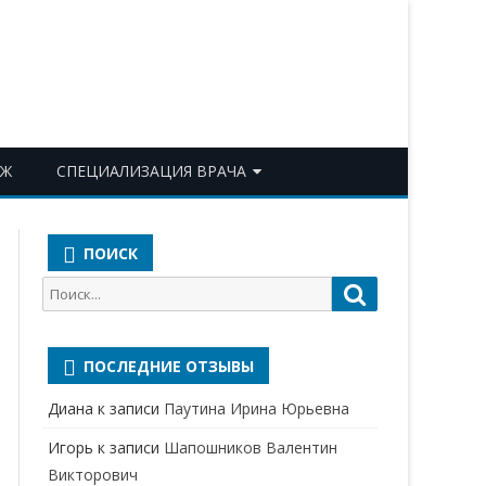
ОЖ
СПЕЦИАЛИЗАЦИЯ ВРАЧА
АКУШЕР-ГИНЕКОЛОГ
ПОИСК
АЛЛЕРГОЛОГ-ИММУНОЛОГ
Поиск
Поиск
АНЕСТЕЗИОЛОГ-
для:
РЕАНИМАТОЛОГ
ПОСЛЕДНИЕ ОТЗЫВЫ
БАКТЕРИОЛОГ
Диана
к записи
Паутина Ирина Юрьевна
ВЕРТЕБРОЛОГ
Игорь
к записи
Шапошников Валентин
ГАСТРОЭНТЕРОЛОГ
Викторович