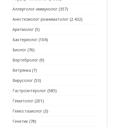
Аллерголог-иммунолог
(357)
СТОМАТОЛОГ
СТОМАТОЛОГ-ГИГИЕНИСТ
Анестезиолог-реаниматолог
(2 432)
ТЕРАПЕВТ
СТОМАТОЛОГ-ОРТОДОНТ
Аритмолог
(5)
УЗИ
СТОМАТОЛОГ-ОРТОПЕД
Бактериолог
(104)
УРОЛОГ
СТОМАТОЛОГ-ПАРОДОНТОЛОГ
Биолог
(76)
ФТИЗИАТР
СТОМАТОЛОГ-ТЕРАПЕВТ
Вертебролог
(9)
ХИРУРГ
СТОМАТОЛОГ-ХИРУРГ
Ветрянка
(7)
ЭНДОКРИНОЛОГ
Вирусолог
(53)
Гастроэнтеролог
(585)
Гематолог
(201)
Гемостазиолог
(3)
Генетик
(78)