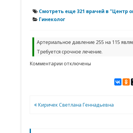
Смотреть еще 321 врачей в "Центр 
Гинеколог
Артериальное давление 255 на 115 являе
Требуется срочное лечение.
к
Комментарии
отключены
записи
Баринов
Владимир
Васильевич
Навигация
Киричек Светлана Геннадьевна
по
записям