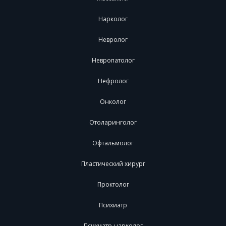
Нарколог
Невролог
Невропатолог
Нефролог
Онколог
Отоларинголог
Офтальмолог
Пластический хирург
Проктолог
Психиатр
Психиатр-нарколог