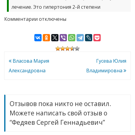
лечение. Это гипертония 2-й степени
к
Комментарии
отключены
записи
Федяев
Сергей
Геннадьевич
Навигация
Власова Мария
Гусева Юлия
по
Александровна
Владимировна
записям
Отзывов пока никто не оставил.
Можете написать свой отзыв о
“Федяев Сергей Геннадьевич”