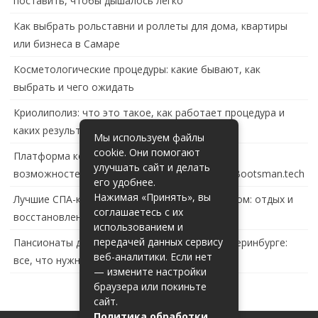
поставить, чтобы дышалось легко
Как выбрать рольставни и роллеты для дома, квартиры
или бизнеса в Самаре
Косметологические процедуры: какие бывают, как
выбрать и чего ожидать
Криолиполиз: что это такое, как работает процедура и
каких результатов ждать
Мы используем файлы
cookie. Они помогают
Платформа контейнеризации в России: обзор
улучшать сайт и делать
возможностей и перспектив развития сайта Bootsman.tech
его удобнее.
Нажимая «Принять», вы
Лучшие СПА-комплексы в Тольятти с бассейном: отдых и
соглашаетесь с их
восстановление за городом
использованием и
передачей данных сервису
Пансионаты для пожилых с деменцией в Екатеринбурге:
веб-аналитики. Если нет
все, что нужно знать
— измените настройки
браузера или покиньте
сайт.
Политика обработки