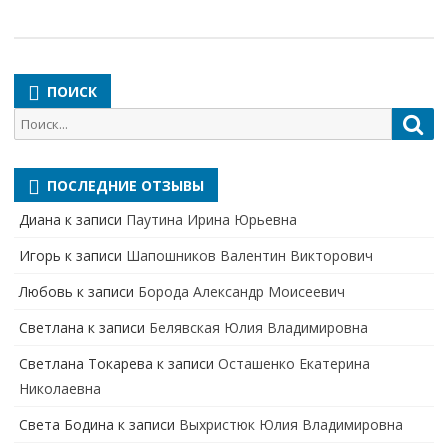
ПОИСК
Поиск
Пои
для:
ПОСЛЕДНИЕ ОТЗЫВЫ
Диана
к записи
Паутина Ирина Юрьевна
Игорь
к записи
Шапошников Валентин Викторович
Любовь
к записи
Борода Александр Моисеевич
Светлана
к записи
Белявская Юлия Владимировна
Cветлана Токарева
к записи
Осташенко Екатерина
Николаевна
Света Бодина
к записи
Выхристюк Юлия Владимировна