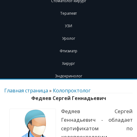
Стоматолог-хирург
Терапевт
УЗИ
Уролог
Фтизиатр
Хирург
Эндокринолог
Перейти
к
Главная страница
»
Колопроктолог
содержимому
Федяев Сергей Геннадьевич
Федяев Сергей
Геннадьевич - обладает
сертификатом по
колопроктологии.