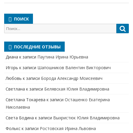
ПОИСК
Поиск
Пои
для:
ПОСЛЕДНИЕ ОТЗЫВЫ
Диана
к записи
Паутина Ирина Юрьевна
Игорь
к записи
Шапошников Валентин Викторович
Любовь
к записи
Борода Александр Моисеевич
Светлана
к записи
Белявская Юлия Владимировна
Cветлана Токарева
к записи
Осташенко Екатерина
Николаевна
Света Бодина
к записи
Выхристюк Юлия Владимировна
Фолькс
к записи
Ростовская Ирина Львовна