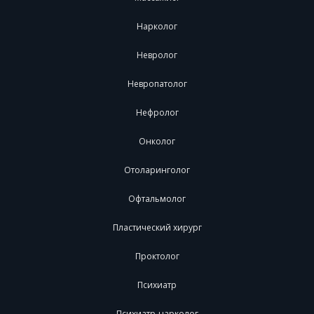
Нарколог
Невролог
Невропатолог
Нефролог
Онколог
Отоларинголог
Офтальмолог
Пластический хирург
Проктолог
Психиатр
Психиатр-нарколог