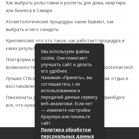
Как выбрать рольставни и роллеты для дома, квартиры
или бизнеса в Самаре
Косметологические процедуры: какие бывают, как
выбрать и чего ожидать
Криолиполиз: что это такое, как работает процедура и
каких результатов ждать
Мы используем файлы
cookie. Они помогают
Платформа контейнеризации в России: обзор
улучшать сайт и делать
возможностей и перспектив развития сайта Bootsman.tech
его удобнее.
Нажимая «Принять», вы
Лучшие СПА-комплексы в Тольятти с бассейном: отдых и
соглашаетесь с их
восстановление за городом
использованием и
передачей данных сервису
Пансионаты для пожилых с деменцией в Екатеринбурге:
веб-аналитики. Если нет
все, что нужно знать
— измените настройки
браузера или покиньте
сайт.
Политика обработки
персональных данных