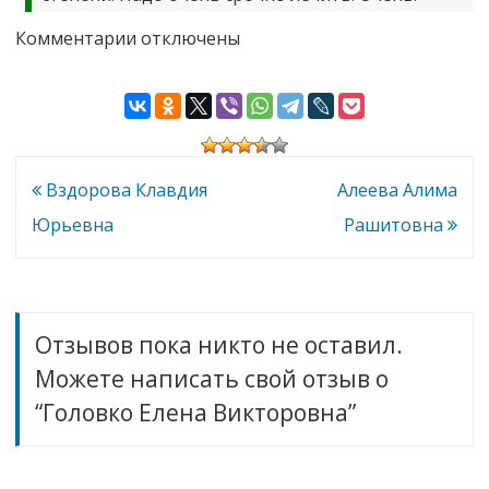
к
Комментарии
отключены
записи
Головко
Елена
Викторовна
Навигация
Вздорова Клавдия
Алеева Алима
по
Юрьевна
Рашитовна
записям
Отзывов пока никто не оставил.
Можете написать свой отзыв о
“Головко Елена Викторовна”