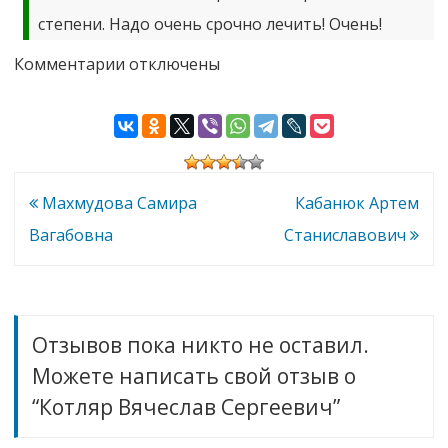
степени. Надо очень срочно лечить! Очень!
к
Комментарии
отключены
записи
Котляр
Вячеслав
Сергеевич
Навигация
Махмудова Самира
Кабанюк Артем
по
Вагабовна
Станиславович
записям
Отзывов пока никто не оставил.
Можете написать свой отзыв о
“Котляр Вячеслав Сергеевич”