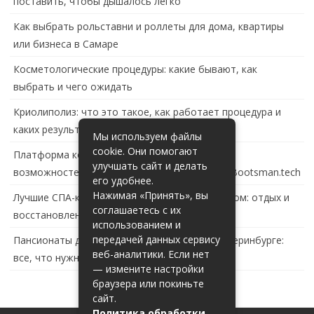
поставить, чтобы дышалось легко
Как выбрать рольставни и роллеты для дома, квартиры
или бизнеса в Самаре
Косметологические процедуры: какие бывают, как
выбрать и чего ожидать
Криолиполиз: что это такое, как работает процедура и
каких результатов ждать
Мы используем файлы
cookie. Они помогают
Платформа контейнеризации в России: обзор
улучшать сайт и делать
возможностей и перспектив развития сайта Bootsman.tech
его удобнее.
Нажимая «Принять», вы
Лучшие СПА-комплексы в Тольятти с бассейном: отдых и
соглашаетесь с их
восстановление за городом
использованием и
передачей данных сервису
Пансионаты для пожилых с деменцией в Екатеринбурге:
веб-аналитики. Если нет
все, что нужно знать
— измените настройки
браузера или покиньте
сайт.
Политика обработки