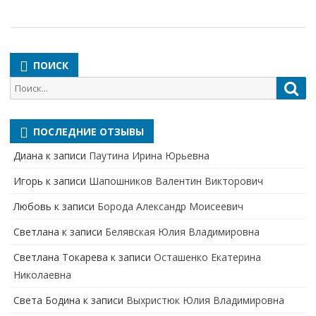
ПОИСК
Поиск
Пои
для:
ПОСЛЕДНИЕ ОТЗЫВЫ
Диана
к записи
Паутина Ирина Юрьевна
Игорь
к записи
Шапошников Валентин Викторович
Любовь
к записи
Борода Александр Моисеевич
Светлана
к записи
Белявская Юлия Владимировна
Cветлана Токарева
к записи
Осташенко Екатерина
Николаевна
Света Бодина
к записи
Выхристюк Юлия Владимировна