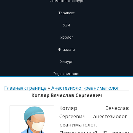
Стоматолог-хирург
Терапевт
УЗИ
Уролог
Фтизиатр
Хирург
Эндокринолог
Перейти
к
Главная страница
»
Анестезиолог-реаниматолог
содержимому
Котляр Вячеслав Сергеевич
Котляр Вячеслав
Сергеевич - анестезиолог-
реаниматолог.
Персональный ID врача: