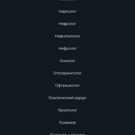
Нарколог
Невролог
Невропатолог
Нефролог
Онколог
Отоларинголог
Офтальмолог
Пластический хирург
Проктолог
Психиатр
Психиатр-нарколог