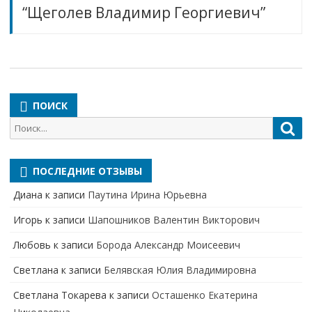
“Щеголев Владимир Георгиевич”
ПОИСК
Поиск
Пои
для:
ПОСЛЕДНИЕ ОТЗЫВЫ
Диана
к записи
Паутина Ирина Юрьевна
Игорь
к записи
Шапошников Валентин Викторович
Любовь
к записи
Борода Александр Моисеевич
Светлана
к записи
Белявская Юлия Владимировна
Cветлана Токарева
к записи
Осташенко Екатерина