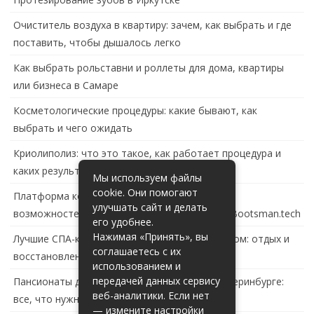
Очиститель воздуха в квартиру: зачем, как выбрать и где
поставить, чтобы дышалось легко
Как выбрать рольставни и роллеты для дома, квартиры
или бизнеса в Самаре
Косметологические процедуры: какие бывают, как
выбрать и чего ожидать
Криолиполиз: что это такое, как работает процедура и
каких результатов ждать
Мы используем файлы
cookie. Они помогают
Платформа контейнеризации в России: обзор
улучшать сайт и делать
возможностей и перспектив развития сайта Bootsman.tech
его удобнее.
Нажимая «Принять», вы
Лучшие СПА-комплексы в Тольятти с бассейном: отдых и
соглашаетесь с их
восстановление за городом
использованием и
передачей данных сервису
Пансионаты для пожилых с деменцией в Екатеринбурге:
веб-аналитики. Если нет
все, что нужно знать
— измените настройки