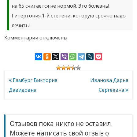
на 65 считается не нормой. Это болезнь!
Гипертония 1-й степени, которую срочно надо
лечить!
к
Комментарии
отключены
записи
Щеголев
Владимир
Георгиевич
Навигация
Гамбург Виктория
Иванова Дарья
по
Давидовна
Сергеевна
записям
Отзывов пока никто не оставил.
Можете написать свой отзыв о