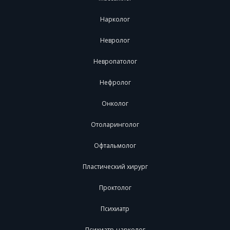
Нарколог
Невролог
Невропатолог
Нефролог
Онколог
Отоларинголог
Офтальмолог
Пластический хирург
Проктолог
Психиатр
Психиатр-нарколог