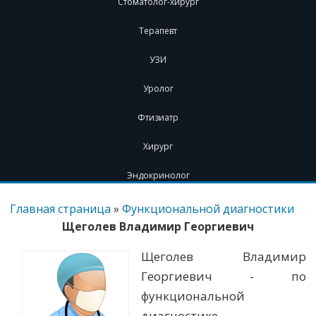
Стоматолог-хирург
Терапевт
УЗИ
Уролог
Фтизиатр
Хирург
Эндокринолог
Перейти
к
Главная страница
»
Функциональной диагностики
содержимому
Щеголев Владимир Георгиевич
Щеголев Владимир
Георгиевич - по
функциональной
диагностике.