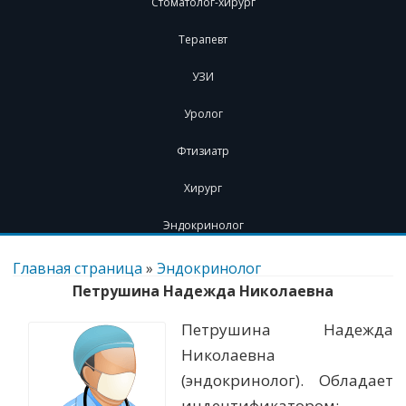
Стоматолог-хирург
Терапевт
УЗИ
Уролог
Фтизиатр
Хирург
Эндокринолог
Перейти
к
Главная страница
»
Эндокринолог
содержимому
Петрушина Надежда Николаевна
Петрушина Надежда
Николаевна
(эндокринолог). Обладает
индентификатором: