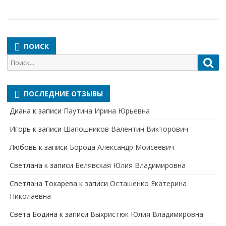
ПОИСК
Поиск
Пои
для:
ПОСЛЕДНИЕ ОТЗЫВЫ
Диана
к записи
Паутина Ирина Юрьевна
Игорь
к записи
Шапошников Валентин Викторович
Любовь
к записи
Борода Александр Моисеевич
Светлана
к записи
Белявская Юлия Владимировна
Cветлана Токарева
к записи
Осташенко Екатерина
Николаевна
Света Бодина
к записи
Выхристюк Юлия Владимировна