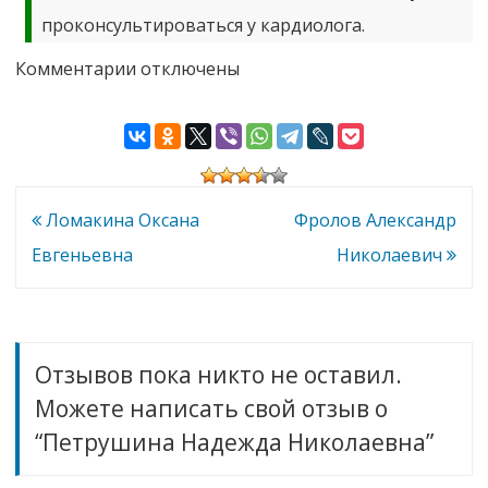
проконсультироваться у кардиолога.
к
Комментарии
отключены
записи
Петрушина
Надежда
Николаевна
Навигация
Ломакина Оксана
Фролов Александр
по
Евгеньевна
Николаевич
записям
Отзывов пока никто не оставил.
Можете написать свой отзыв о
“Петрушина Надежда Николаевна”