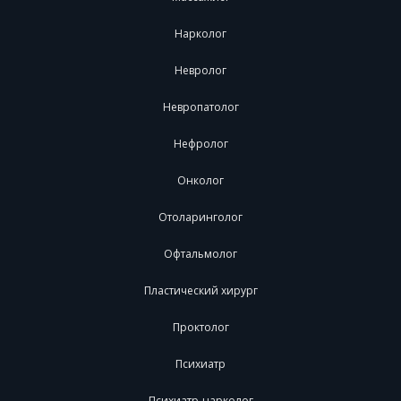
Нарколог
Невролог
Невропатолог
Нефролог
Онколог
Отоларинголог
Офтальмолог
Пластический хирург
Проктолог
Психиатр
Психиатр-нарколог