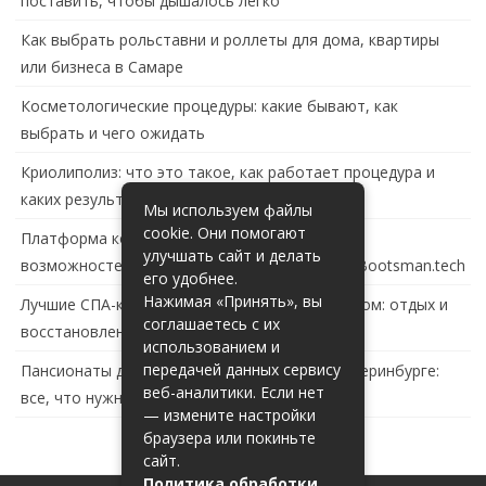
поставить, чтобы дышалось легко
Как выбрать рольставни и роллеты для дома, квартиры
или бизнеса в Самаре
Косметологические процедуры: какие бывают, как
выбрать и чего ожидать
Криолиполиз: что это такое, как работает процедура и
каких результатов ждать
Мы используем файлы
cookie. Они помогают
Платформа контейнеризации в России: обзор
улучшать сайт и делать
возможностей и перспектив развития сайта Bootsman.tech
его удобнее.
Нажимая «Принять», вы
Лучшие СПА-комплексы в Тольятти с бассейном: отдых и
соглашаетесь с их
восстановление за городом
использованием и
передачей данных сервису
Пансионаты для пожилых с деменцией в Екатеринбурге:
веб-аналитики. Если нет
все, что нужно знать
— измените настройки
браузера или покиньте
сайт.
Политика обработки