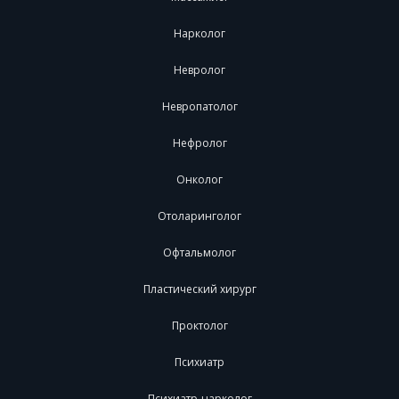
Нарколог
Невролог
Невропатолог
Нефролог
Онколог
Отоларинголог
Офтальмолог
Пластический хирург
Проктолог
Психиатр
Психиатр-нарколог