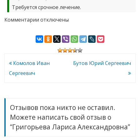
Требуется срочное лечение.
к
Комментарии
отключены
записи
Григорьева
Лариса
Александровна
Навигация
Комолов Иван
Бутов Юрий Сергеевич
по
Сергеевич
записям
Отзывов пока никто не оставил.
Можете написать свой отзыв о
“Григорьева Лариса Александровна”