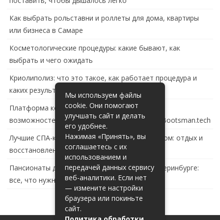
поставить, чтобы дышалось легко
Как выбрать рольставни и роллеты для дома, квартиры
или бизнеса в Самаре
Косметологические процедуры: какие бывают, как
выбрать и чего ожидать
Криолиполиз: что это такое, как работает процедура и
каких результатов ждать
Мы используем файлы
cookie. Они помогают
Платформа контейнеризации в России: обзор
улучшать сайт и делать
возможностей и перспектив развития сайта Bootsman.tech
его удобнее.
Нажимая «Принять», вы
Лучшие СПА-комплексы в Тольятти с бассейном: отдых и
соглашаетесь с их
восстановление за городом
использованием и
передачей данных сервису
Пансионаты для пожилых с деменцией в Екатеринбурге:
веб-аналитики. Если нет
все, что нужно знать
— измените настройки
браузера или покиньте
сайт.
Политика обработки