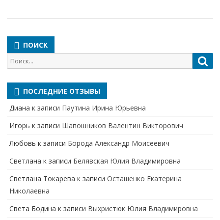
ПОИСК
Поиск
Пои
для:
ПОСЛЕДНИЕ ОТЗЫВЫ
Диана
к записи
Паутина Ирина Юрьевна
Игорь
к записи
Шапошников Валентин Викторович
Любовь
к записи
Борода Александр Моисеевич
Светлана
к записи
Белявская Юлия Владимировна
Cветлана Токарева
к записи
Осташенко Екатерина
Николаевна
Света Бодина
к записи
Выхристюк Юлия Владимировна