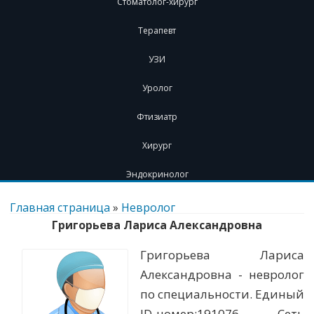
Стоматолог-хирург
Терапевт
УЗИ
Уролог
Фтизиатр
Хирург
Эндокринолог
Перейти
к
Главная страница
»
Невролог
содержимому
Григорьева Лариса Александровна
Григорьева Лариса
Александровна - невролог
по специальности. Единый
ID-номер:191076. Сеть