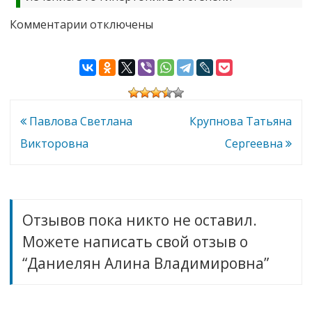
к
Комментарии
отключены
записи
Даниелян
Алина
Владимировна
Навигация
Павлова Светлана
Крупнова Татьяна
по
Викторовна
Сергеевна
записям
Отзывов пока никто не оставил.
Можете написать свой отзыв о
“Даниелян Алина Владимировна”