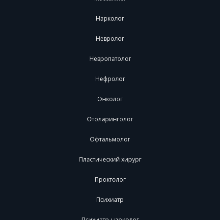
Нарколог
Невролог
Невропатолог
Нефролог
Онколог
Отоларинголог
Офтальмолог
Пластический хирург
Проктолог
Психиатр
Психиатр-нарколог