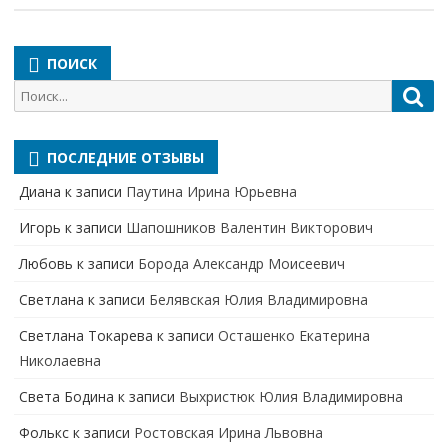
ПОИСК
Поиск
Пои
для:
ПОСЛЕДНИЕ ОТЗЫВЫ
Диана
к записи
Паутина Ирина Юрьевна
Игорь
к записи
Шапошников Валентин Викторович
Любовь
к записи
Борода Александр Моисеевич
Светлана
к записи
Белявская Юлия Владимировна
Cветлана Токарева
к записи
Осташенко Екатерина
Николаевна
Света Бодина
к записи
Выхристюк Юлия Владимировна
Фолькс
к записи
Ростовская Ирина Львовна