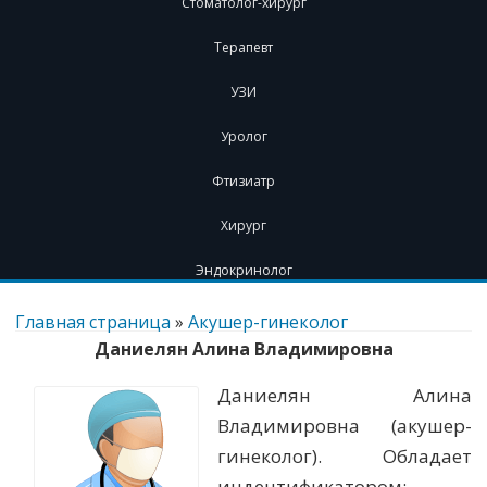
Стоматолог-хирург
Терапевт
УЗИ
Уролог
Фтизиатр
Хирург
Эндокринолог
Перейти
к
Главная страница
»
Акушер-гинеколог
содержимому
Даниелян Алина Владимировна
Даниелян Алина
Владимировна (акушер-
гинеколог). Обладает
индентификатором: