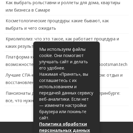
Как выбрать рольставни и роллеты для дома, квартиры
или бизнеса в Самаре
Косметологические процедуры: какие бывают, как
выбрать и чего ожидать
Криолиполиз: что это такое, как работает процедура и
каких результатов ждать
Мы используем файлы
cookie. Они помогают
Платформа контейнеризации в России: обзор
улучшать сайт и делать
возможностей и перспектив развития сайта Bootsman.tech
его удобнее.
Нажимая «Принять», вы
Лучшие СПА-комплексы в Тольятти с бассейном: отдых и
соглашаетесь с их
восстановление за городом
использованием и
передачей данных сервису
Пансионаты для пожилых с деменцией в Екатеринбурге:
веб-аналитики. Если нет
все, что нужно знать
— измените настройки
браузера или покиньте
сайт.
Политика обработки
персональных данных