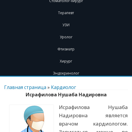
Стоматолог-хирург
Терапевт
УЗИ
Уролог
Фтизиатр
Хирург
Эндокринолог
Перейти
к
Главная страница
»
Кардиолог
содержимому
Исрафилова Нушаба Надировна
Исрафилова Нушаба
Надировна является
врачом кардиологом.
Записаться можно по