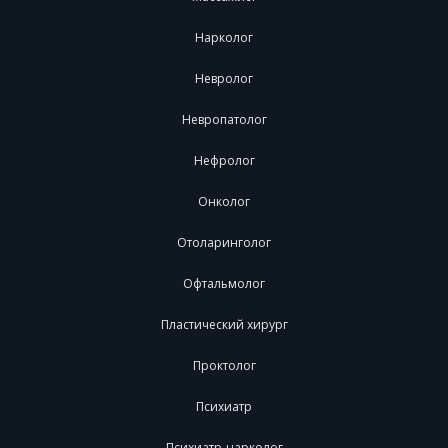
Нарколог
Невролог
Невропатолог
Нефролог
Онколог
Отоларинголог
Офтальмолог
Пластический хирург
Проктолог
Психиатр
Психиатр-нарколог