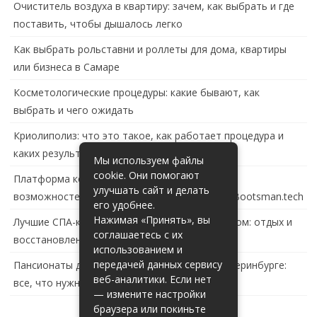
Очиститель воздуха в квартиру: зачем, как выбрать и где
поставить, чтобы дышалось легко
Как выбрать рольставни и роллеты для дома, квартиры
или бизнеса в Самаре
Косметологические процедуры: какие бывают, как
выбрать и чего ожидать
Криолиполиз: что это такое, как работает процедура и
каких результатов ждать
Мы используем файлы
cookie. Они помогают
Платформа контейнеризации в России: обзор
улучшать сайт и делать
возможностей и перспектив развития сайта Bootsman.tech
его удобнее.
Нажимая «Принять», вы
Лучшие СПА-комплексы в Тольятти с бассейном: отдых и
соглашаетесь с их
восстановление за городом
использованием и
передачей данных сервису
Пансионаты для пожилых с деменцией в Екатеринбурге:
веб-аналитики. Если нет
все, что нужно знать
— измените настройки
браузера или покиньте