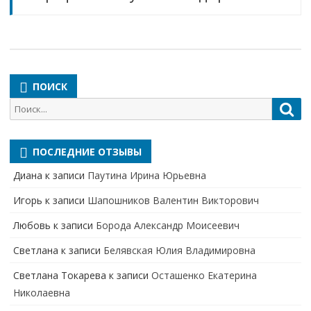
ПОИСК
Поиск
Пои
для:
ПОСЛЕДНИЕ ОТЗЫВЫ
Диана
к записи
Паутина Ирина Юрьевна
Игорь
к записи
Шапошников Валентин Викторович
Любовь
к записи
Борода Александр Моисеевич
Светлана
к записи
Белявская Юлия Владимировна
Cветлана Токарева
к записи
Осташенко Екатерина
Николаевна