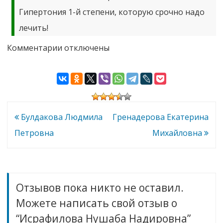
Гипертония 1-й степени, которую срочно надо
лечить!
к
Комментарии
отключены
записи
Исрафилова
Нушаба
Надировна
Навигация
Булдакова Людмила
Гренадерова Екатерина
по
Петровна
Михайловна
записям
Отзывов пока никто не оставил.
Можете написать свой отзыв о
“Исрафилова Нушаба Надировна”