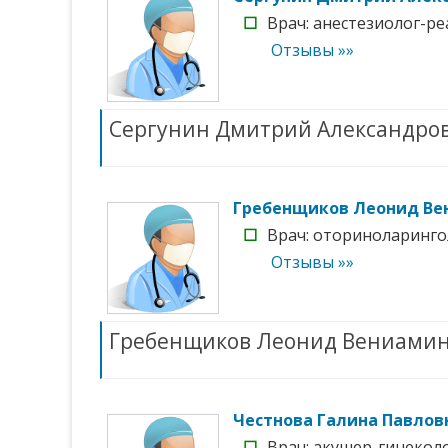
☐
Врач: анестезиолог-ре
Отзывы »»
Сергунин Дмитрий Александро
Гребенщиков Леонид Ве
☐
Врач: оториноларингол
Отзывы »»
Гребенщиков Леонид Вениами
Честнова Галина Павлов
☐
Врач: акушер-гинеколог