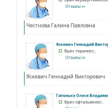
Отзывы »»
Честнова Галина Павловна
Яскевич Геннадий Викт
☐
Врач: терапевт; .
Отзывы »»
Яскевич Геннадий Викторович
Гапонько Олеся Владим
☐
Врач: офтальмолог; .