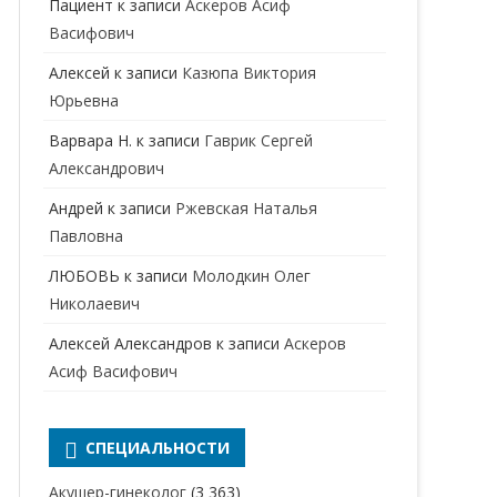
Пациент
к записи
Аскеров Асиф
НАРКОЛОГ
ПЕРИНАТАЛЬНЫЙ ПСИХОЛОГ
Васифович
НЕВРОЛОГ
Алексей
к записи
Казюпа Виктория
НЕВРОПАТОЛОГ
Юрьевна
Варвара Н.
к записи
Гаврик Сергей
НЕФРОЛОГ
Александрович
ОНКОЛОГ
Андрей
к записи
Ржевская Наталья
ОТОЛАРИНГОЛОГ
Павловна
ЛЮБОВЬ
к записи
Молодкин Олег
ОФТАЛЬМОЛОГ
Николаевич
ПЛАСТИЧЕСКИЙ ХИРУРГ
Алексей Александров
к записи
Аскеров
ПРОКТОЛОГ
Асиф Васифович
ПСИХИАТР
ПСИХИАТР-НАРКОЛОГ
СПЕЦИАЛЬНОСТИ
РЕВМАТОЛОГ
ПСИХОЛОГ
Акушер-гинеколог
(3 363)
РЕНТГЕНОЛОГ
ПСИХОТЕРАПЕВТ