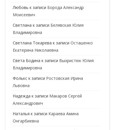
ГЕНЕТИК
Любовь
к записи
Борода Александр
Моисеевич
ГИНЕКОЛОГ
Светлана
к записи
Белявская Юлия
ГОМЕОПАТ
Владимировна
ДЕРМАТОВЕНЕРОЛОГ
Cветлана Токарева
к записи
Осташенко
Екатерина Николаевна
ДЕРМАТОЛОГ
Света Бодина
к записи
Выхристюк Юлия
ДЕТСКИЕ ВРАЧИ
ДЕТСКИЙ КАРДИОЛОГ
Владимировна
ДИЕТОЛОГ
ДЕТСКИЙ ПСИХИАТР
Фолькс
к записи
Ростовская Ирина
Львовна
КАРДИОЛОГ
ДЕТСКИЙ СТОМАТОЛОГ
Надежда
к записи
Макаров Сергей
КОСМЕТОЛОГ
ДЕТСКИЙ ХИРУРГ
Александрович
МАММОЛОГ
ЛОГОПЕД
Наталья
к записи
Караева Амина
Онгарбиевна
МАССАЖИСТ
ПЕДИАТР