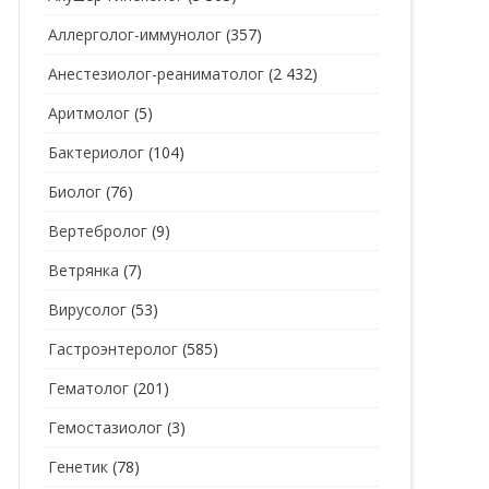
Аллерголог-иммунолог
(357)
СТОМАТОЛОГ
СТОМАТОЛОГ-ГИГИЕНИСТ
Анестезиолог-реаниматолог
(2 432)
ТЕРАПЕВТ
СТОМАТОЛОГ-ОРТОДОНТ
Аритмолог
(5)
УЗИ
СТОМАТОЛОГ-ОРТОПЕД
Бактериолог
(104)
УРОЛОГ
СТОМАТОЛОГ-ПАРОДОНТОЛОГ
Биолог
(76)
ФТИЗИАТР
СТОМАТОЛОГ-ТЕРАПЕВТ
Вертебролог
(9)
ХИРУРГ
СТОМАТОЛОГ-ХИРУРГ
Ветрянка
(7)
ЭНДОКРИНОЛОГ
Вирусолог
(53)
Гастроэнтеролог
(585)
Гематолог
(201)
Гемостазиолог
(3)
Генетик
(78)