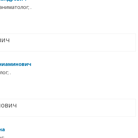
аниматолог; .
вич
ниаминович
ог; .
нович
на
; .