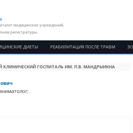
х
Каталог медицинских учреждений,
онов регистратуры.
ИЦИНСКИЕ ДИЕТЫ
РЕАБИЛИТАЦИЯ ПОСЛЕ ТРАВМ
З
Перейти
к
содержимому
 КЛИНИЧЕСКИЙ ГОСПИТАЛЬ ИМ. П.В. МАНДРЫИКНА
нович
аниматолог; .