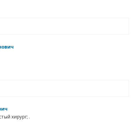
нович
вич
тый хирург; .