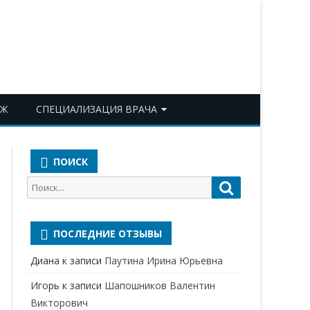
ОЖ
СПЕЦИАЛИЗАЦИЯ ВРАЧА
АКУШЕР-ГИНЕКОЛОГ
ПОИСК
АЛЛЕРГОЛОГ-ИММУНОЛОГ
Поиск
Поиск
АНЕСТЕЗИОЛОГ-
для:
РЕАНИМАТОЛОГ
ПОСЛЕДНИЕ ОТЗЫВЫ
БАКТЕРИОЛОГ
Диана
к записи
Паутина Ирина Юрьевна
ВЕРТЕБРОЛОГ
Игорь
к записи
Шапошников Валентин
ГАСТРОЭНТЕРОЛОГ
Викторович