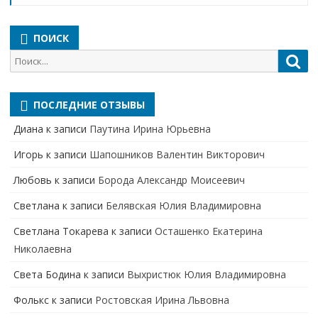
ПОИСК
Поиск
Пои
для:
ПОСЛЕДНИЕ ОТЗЫВЫ
Диана
к записи
Паутина Ирина Юрьевна
Игорь
к записи
Шапошников Валентин Викторович
Любовь
к записи
Борода Александр Моисеевич
Светлана
к записи
Белявская Юлия Владимировна
Cветлана Токарева
к записи
Осташенко Екатерина
Николаевна
Света Бодина
к записи
Выхристюк Юлия Владимировна
Фолькс
к записи
Ростовская Ирина Львовна