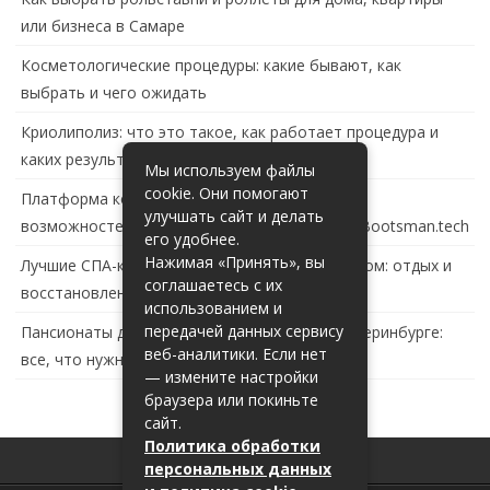
или бизнеса в Самаре
Косметологические процедуры: какие бывают, как
выбрать и чего ожидать
Криолиполиз: что это такое, как работает процедура и
каких результатов ждать
Мы используем файлы
cookie. Они помогают
Платформа контейнеризации в России: обзор
улучшать сайт и делать
возможностей и перспектив развития сайта Bootsman.tech
его удобнее.
Нажимая «Принять», вы
Лучшие СПА-комплексы в Тольятти с бассейном: отдых и
соглашаетесь с их
восстановление за городом
использованием и
передачей данных сервису
Пансионаты для пожилых с деменцией в Екатеринбурге:
веб-аналитики. Если нет
все, что нужно знать
— измените настройки
браузера или покиньте
сайт.
Политика обработки
персональных данных