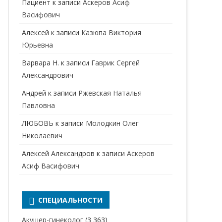
Пациент
к записи
Аскеров Асиф
НАРКОЛОГ
ПЕРИНАТАЛЬНЫЙ ПСИХОЛОГ
Васифович
НЕВРОЛОГ
Алексей
к записи
Казюпа Виктория
НЕВРОПАТОЛОГ
Юрьевна
Варвара Н.
к записи
Гаврик Сергей
НЕФРОЛОГ
Александрович
ОНКОЛОГ
Андрей
к записи
Ржевская Наталья
ОТОЛАРИНГОЛОГ
Павловна
ЛЮБОВЬ
к записи
Молодкин Олег
ОФТАЛЬМОЛОГ
Николаевич
ПЛАСТИЧЕСКИЙ ХИРУРГ
Алексей Александров
к записи
Аскеров
ПРОКТОЛОГ
Асиф Васифович
ПСИХИАТР
ПСИХИАТР-НАРКОЛОГ
СПЕЦИАЛЬНОСТИ
РЕВМАТОЛОГ
ПСИХОЛОГ
Акушер-гинеколог
(3 363)
РЕНТГЕНОЛОГ
ПСИХОТЕРАПЕВТ