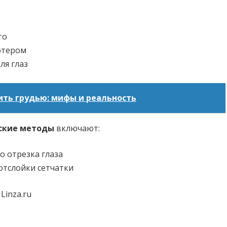
то
ютером
ля глаз
ить грудью: мифы и реальность
ские методы
включают:
о отрезка глаза
отслойки сетчатки
Linza.ru