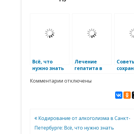
Всё, что
Лечение
Совет
нужно знать
гепатита в
сохра
офтальмолог
Санкт-
здоро
к
Комментарии
отключены
ии
Петербурге:
глаз
записи
эффективные
Опасности
методы для
прогрессирующей
миопии
борьбы с
вирусом
Навигация
Кодирование от алкоголизма в Санкт-
по
Петербурге: Всё, что нужно знать