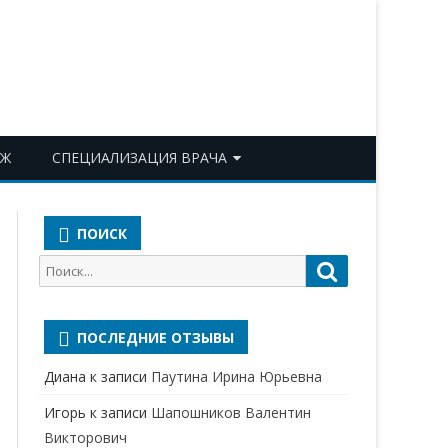
ОЖ
СПЕЦИАЛИЗАЦИЯ ВРАЧА
АКУШЕР-ГИНЕКОЛОГ
ПОИСК
АЛЛЕРГОЛОГ-ИММУНОЛОГ
Поиск
Поиск
АНЕСТЕЗИОЛОГ-
для:
РЕАНИМАТОЛОГ
ПОСЛЕДНИЕ ОТЗЫВЫ
БАКТЕРИОЛОГ
Диана
к записи
Паутина Ирина Юрьевна
ВЕРТЕБРОЛОГ
Игорь
к записи
Шапошников Валентин
ГАСТРОЭНТЕРОЛОГ
Викторович