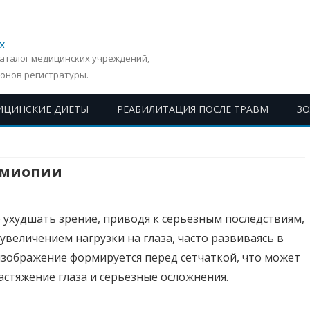
х
Каталог медицинских учреждений,
онов регистратуры.
ИЦИНСКИЕ ДИЕТЫ
РЕАБИЛИТАЦИЯ ПОСЛЕ ТРАВМ
З
Перейти
к
содержимому
 миопии
ухудшать зрение, приводя к серьезным последствиям,
 увеличением нагрузки на глаза, часто развиваясь в
изображение формируется перед сетчаткой, что может
стяжение глаза и серьезные осложнения.