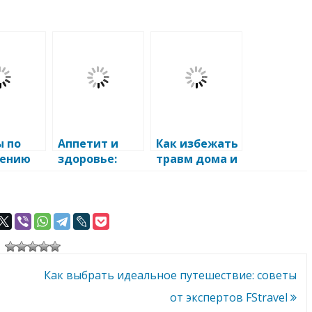
ы по
Аппетит и
Как избежать
нению
здоровье:
травм дома и
вья
секреты
на работе
правильного
питания
Как выбрать идеальное путешествие: советы
от экспертов FStravel