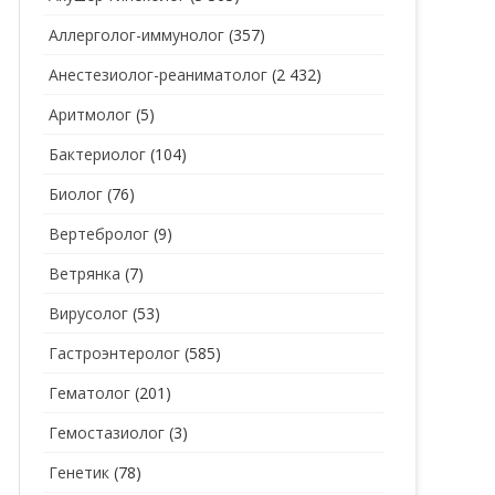
Аллерголог-иммунолог
(357)
СТОМАТОЛОГ
СТОМАТОЛОГ-ГИГИЕНИСТ
Анестезиолог-реаниматолог
(2 432)
ТЕРАПЕВТ
СТОМАТОЛОГ-ОРТОДОНТ
Аритмолог
(5)
УЗИ
СТОМАТОЛОГ-ОРТОПЕД
Бактериолог
(104)
УРОЛОГ
СТОМАТОЛОГ-ПАРОДОНТОЛОГ
Биолог
(76)
ФТИЗИАТР
СТОМАТОЛОГ-ТЕРАПЕВТ
Вертебролог
(9)
ХИРУРГ
СТОМАТОЛОГ-ХИРУРГ
Ветрянка
(7)
ЭНДОКРИНОЛОГ
Вирусолог
(53)
Гастроэнтеролог
(585)
Гематолог
(201)
Гемостазиолог
(3)
Генетик
(78)