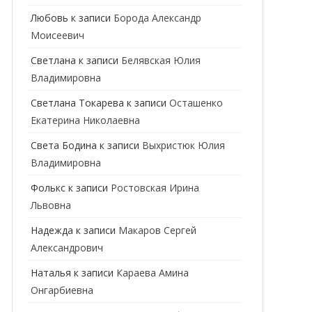
ГЕНЕТИК
Любовь
к записи
Борода Александр
Моисеевич
ГИНЕКОЛОГ
Светлана
к записи
Белявская Юлия
ГОМЕОПАТ
Владимировна
ДЕРМАТОВЕНЕРОЛОГ
Cветлана Токарева
к записи
Осташенко
Екатерина Николаевна
ДЕРМАТОЛОГ
Света Бодина
к записи
Выхристюк Юлия
ДЕТСКИЕ ВРАЧИ
ДЕТСКИЙ КАРДИОЛОГ
Владимировна
ДИЕТОЛОГ
ДЕТСКИЙ ПСИХИАТР
Фолькс
к записи
Ростовская Ирина
Львовна
КАРДИОЛОГ
ДЕТСКИЙ СТОМАТОЛОГ
Надежда
к записи
Макаров Сергей
КОСМЕТОЛОГ
ДЕТСКИЙ ХИРУРГ
Александрович
МАММОЛОГ
ЛОГОПЕД
Наталья
к записи
Караева Амина
Онгарбиевна
МАССАЖИСТ
ПЕДИАТР