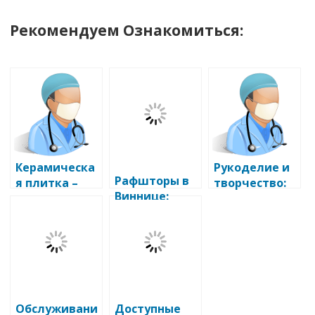
Рекомендуем Ознакомиться:
Керамическа
Рукоделие и
Рафшторы в
я плитка –
творчество:
Виннице:
воплощение
скрытый
идеальный
стиля и
потенциал в
выбор для
практичност
каждом из
вашего окна
и
нас
Обслуживани
Доступные