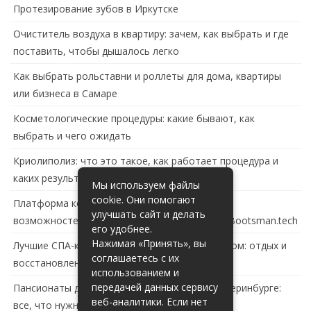
Протезирование зубов в Иркутске
Очиститель воздуха в квартиру: зачем, как выбрать и где
поставить, чтобы дышалось легко
Как выбрать рольставни и роллеты для дома, квартиры
или бизнеса в Самаре
Косметологические процедуры: какие бывают, как
выбрать и чего ожидать
Криолиполиз: что это такое, как работает процедура и
каких результатов ждать
Мы используем файлы
cookie. Они помогают
Платформа контейнеризации в России: обзор
улучшать сайт и делать
возможностей и перспектив развития сайта Bootsman.tech
его удобнее.
Нажимая «Принять», вы
Лучшие СПА-комплексы в Тольятти с бассейном: отдых и
соглашаетесь с их
восстановление за городом
использованием и
передачей данных сервису
Пансионаты для пожилых с деменцией в Екатеринбурге:
веб-аналитики. Если нет
все, что нужно знать