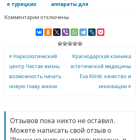
е турецких
аппараты для
бань:
косметологи
к
Комментарии
отключены
роскошь и
и: цены,
записи
забота о
преимуществ
Венки
вашем
а
из
живых
комфорте
цветов:
роскошь
в
Навигация
Наркологический
Краснодарская клиника
каждом
доме
по
центр Чистая жизнь:
эстетической медицины
записям
возможность начать
Eva Klinik: качество и
новую главу жизни
инновации
Отзывов пока никто не оставил.
Можете написать свой отзыв о
“Венки из живых цветов: роскошь в