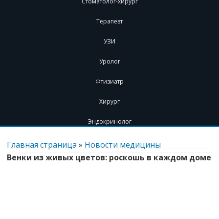
Стоматолог-хирург
Терапевт
УЗИ
Уролог
Фтизиатр
Хирург
Эндокринолог
Перейти
к
Главная страница
»
Новости медицины
содержимому
Венки из живых цветов: роскошь в каждом доме