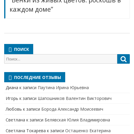
каждом доме”
ПОИСК
Поиск
Пои
для:
ПОСЛЕДНИЕ ОТЗЫВЫ
Диана
к записи
Паутина Ирина Юрьевна
Игорь
к записи
Шапошников Валентин Викторович
Любовь
к записи
Борода Александр Моисеевич
Светлана
к записи
Белявская Юлия Владимировна
Cветлана Токарева
к записи
Осташенко Екатерина