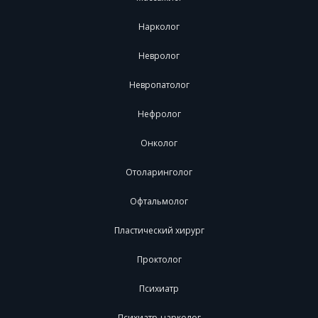
Нарколог
Невролог
Невропатолог
Нефролог
Онколог
Отоларинголог
Офтальмолог
Пластический хирург
Проктолог
Психиатр
Психиатр-нарколог