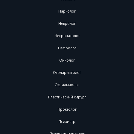
Нарколог
Невролог
Невропатолог
Нефролог
Онколог
Отоларинголог
Офтальмолог
Пластический хирург
Проктолог
Психиатр
Психиатр-нарколог