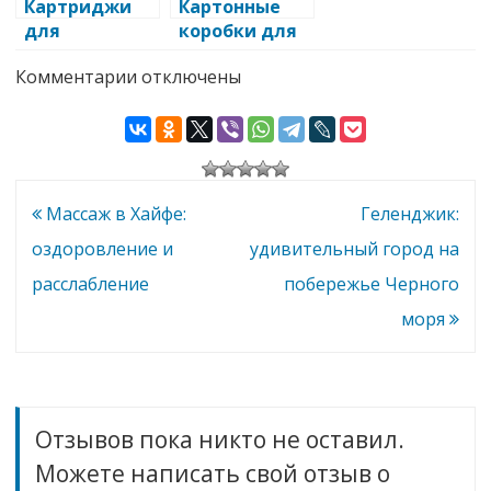
Картриджи
Картонные
для
коробки для
стерилизаци
бакалеи:
к
Комментарии
отключены
и
многообрази
записи
медицинских
е вариантов и
Преимущества
инструменто
преимуществ
пластиковых
окон
в: обзор и
а
для
преимуществ
вашего
дома
а
Навигация
Массаж в Хайфе:
Геленджик:
по
оздоровление и
удивительный город на
записям
расслабление
побережье Черного
моря
Отзывов пока никто не оставил.
Можете написать свой отзыв о