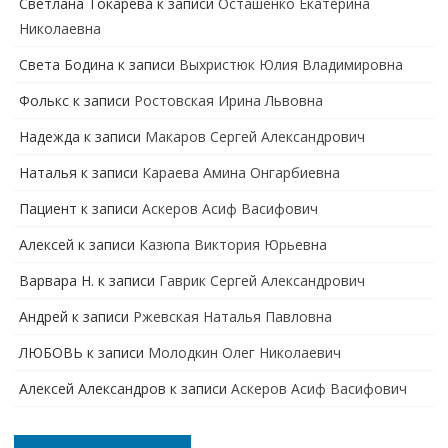
Cветлана Токарева
к записи
Осташенко Екатерина
Николаевна
Света Бодина
к записи
Выхристюк Юлия Владимировна
Фолькс
к записи
Ростовская Ирина Львовна
Надежда
к записи
Макаров Сергей Александрович
Наталья
к записи
Караева Амина Онгарбиевна
Пациент
к записи
Аскеров Асиф Васифович
Алексей
к записи
Казюпа Виктория Юрьевна
Варвара Н.
к записи
Гаврик Сергей Александрович
Андрей
к записи
Ржевская Наталья Павловна
ЛЮБОВЬ
к записи
Молодкин Олег Николаевич
Алексей Александров
к записи
Аскеров Асиф Васифович