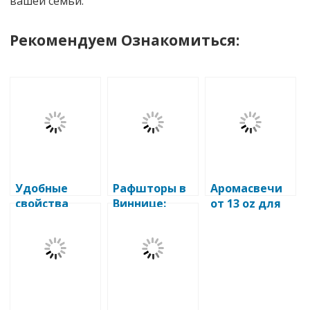
вашей семьи.
Рекомендуем Ознакомиться:
Удобные
Рафшторы в
Аромасвечи
свойства
Виннице:
от 13 oz для
пластиковых
идеальный
создания
окон
выбор для
уюта и
вашего окна
атмосферы
вашего дома