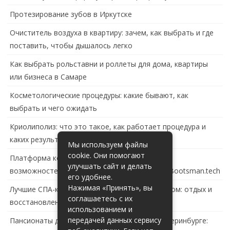
Протезирование зубов в Иркутске
Очиститель воздуха в квартиру: зачем, как выбрать и где
поставить, чтобы дышалось легко
Как выбрать рольставни и роллеты для дома, квартиры
или бизнеса в Самаре
Косметологические процедуры: какие бывают, как
выбрать и чего ожидать
Криолиполиз: что это такое, как работает процедура и
каких результатов ждать
Мы используем файлы
cookie. Они помогают
Платформа контейнеризации в России: обзор
улучшать сайт и делать
возможностей и перспектив развития сайта Bootsman.tech
его удобнее.
Нажимая «Принять», вы
Лучшие СПА-комплексы в Тольятти с бассейном: отдых и
соглашаетесь с их
восстановление за городом
использованием и
передачей данных сервису
Пансионаты для пожилых с деменцией в Екатеринбурге: