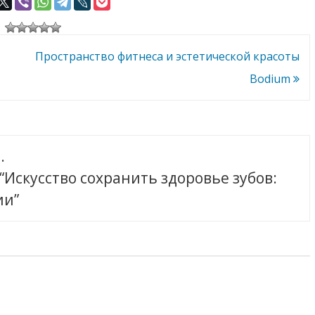
«Клиника
решение
Доктора
проблемы
Лютикова»
зубной
потери
Пространство фитнеса и эстетической красоты
Bodium
.
“Искусство сохранить здоровье зубов:
ии”