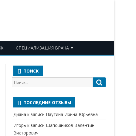
ОЖ
СПЕЦИАЛИЗАЦИЯ ВРАЧА
АКУШЕР-ГИНЕКОЛОГ
ПОИСК
АЛЛЕРГОЛОГ-ИММУНОЛОГ
Поиск
Поиск
АНЕСТЕЗИОЛОГ-
для:
РЕАНИМАТОЛОГ
ПОСЛЕДНИЕ ОТЗЫВЫ
БАКТЕРИОЛОГ
Диана
к записи
Паутина Ирина Юрьевна
ВЕРТЕБРОЛОГ
Игорь
к записи
Шапошников Валентин
ГАСТРОЭНТЕРОЛОГ
Викторович