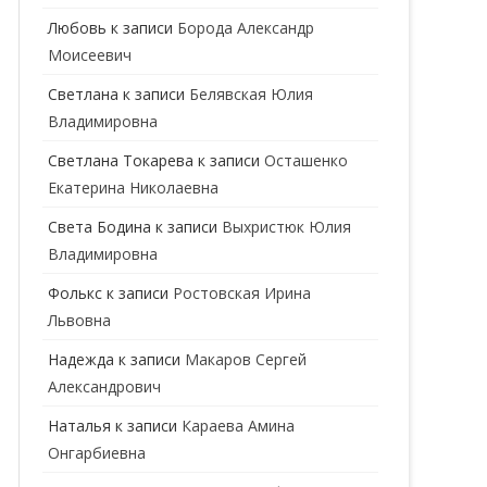
ГЕНЕТИК
Любовь
к записи
Борода Александр
Моисеевич
ГИНЕКОЛОГ
Светлана
к записи
Белявская Юлия
ГОМЕОПАТ
Владимировна
ДЕРМАТОВЕНЕРОЛОГ
Cветлана Токарева
к записи
Осташенко
Екатерина Николаевна
ДЕРМАТОЛОГ
Света Бодина
к записи
Выхристюк Юлия
ДЕТСКИЕ ВРАЧИ
ДЕТСКИЙ КАРДИОЛОГ
Владимировна
ДИЕТОЛОГ
ДЕТСКИЙ ПСИХИАТР
Фолькс
к записи
Ростовская Ирина
Львовна
КАРДИОЛОГ
ДЕТСКИЙ СТОМАТОЛОГ
Надежда
к записи
Макаров Сергей
КОСМЕТОЛОГ
ДЕТСКИЙ ХИРУРГ
Александрович
МАММОЛОГ
ЛОГОПЕД
Наталья
к записи
Караева Амина
Онгарбиевна
МАССАЖИСТ
ПЕДИАТР