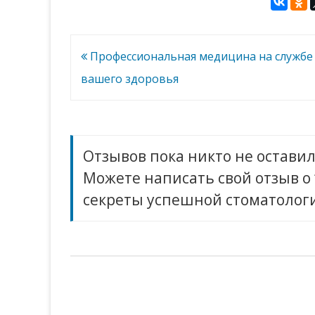
сохранить
здоровье
зубов:
секреты
успешной
Навигация
Профессиональная медицина на службе
стоматологии
по
вашего здоровья
записям
Отзывов пока никто не оставил
Можете написать свой отзыв о 
секреты успешной стоматолог