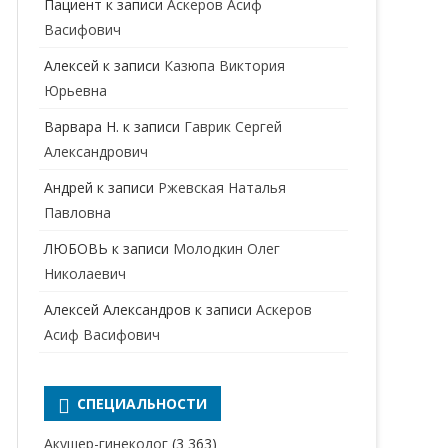
Пациент
к записи
Аскеров Асиф
НАРКОЛОГ
ПЕРИНАТАЛЬНЫЙ ПСИХОЛОГ
Васифович
НЕВРОЛОГ
Алексей
к записи
Казюпа Виктория
НЕВРОПАТОЛОГ
Юрьевна
Варвара Н.
к записи
Гаврик Сергей
НЕФРОЛОГ
Александрович
ОНКОЛОГ
Андрей
к записи
Ржевская Наталья
ОТОЛАРИНГОЛОГ
Павловна
ЛЮБОВЬ
к записи
Молодкин Олег
ОФТАЛЬМОЛОГ
Николаевич
ПЛАСТИЧЕСКИЙ ХИРУРГ
Алексей Александров
к записи
Аскеров
ПРОКТОЛОГ
Асиф Васифович
ПСИХИАТР
ПСИХИАТР-НАРКОЛОГ
СПЕЦИАЛЬНОСТИ
РЕВМАТОЛОГ
ПСИХОЛОГ
Акушер-гинеколог
(3 363)
РЕНТГЕНОЛОГ
ПСИХОТЕРАПЕВТ