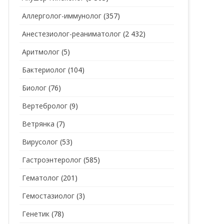
Аллерголог-иммунолог
(357)
СТОМАТОЛОГ
СТОМАТОЛОГ-ГИГИЕНИСТ
Анестезиолог-реаниматолог
(2 432)
ТЕРАПЕВТ
СТОМАТОЛОГ-ОРТОДОНТ
Аритмолог
(5)
УЗИ
СТОМАТОЛОГ-ОРТОПЕД
Бактериолог
(104)
УРОЛОГ
СТОМАТОЛОГ-ПАРОДОНТОЛОГ
Биолог
(76)
ФТИЗИАТР
СТОМАТОЛОГ-ТЕРАПЕВТ
Вертебролог
(9)
ХИРУРГ
СТОМАТОЛОГ-ХИРУРГ
Ветрянка
(7)
ЭНДОКРИНОЛОГ
Вирусолог
(53)
Гастроэнтеролог
(585)
Гематолог
(201)
Гемостазиолог
(3)
Генетик
(78)