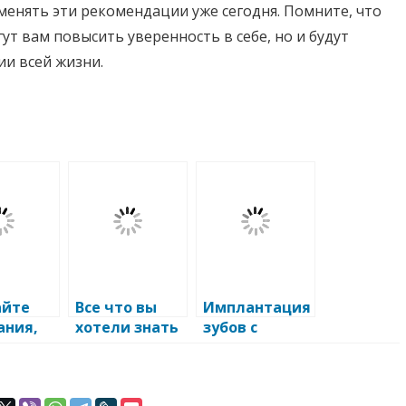
менять эти рекомендации уже сегодня. Помните, что
ут вам повысить уверенность в себе, но и будут
ии всей жизни.
айте
Все что вы
Имплантация
ания,
хотели знать
зубов с
о
немедленной
ить
стоматологи
нагрузкой:
вье
и в Иркутске:
эффективное