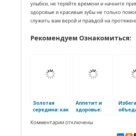
улыбки, не теряйте времени и начните при
здоровые и красивые зубы не только помог
служить вам верой и правдой на протяжен
Рекомендуем Ознакомиться:
Золотая
Аппетит и
Избег
середина: как
здоровье:
объед
поддерживат
секреты
чтобы
к
Комментарии
отключены
ь здоровье
правильного
улучш
записи
зубов и десен
питания
здоро
Искусство