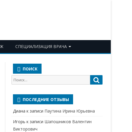
ОЖ
СПЕЦИАЛИЗАЦИЯ ВРАЧА
АКУШЕР-ГИНЕКОЛОГ
ПОИСК
АЛЛЕРГОЛОГ-ИММУНОЛОГ
Поиск
Поиск
АНЕСТЕЗИОЛОГ-
для:
РЕАНИМАТОЛОГ
ПОСЛЕДНИЕ ОТЗЫВЫ
БАКТЕРИОЛОГ
Диана
к записи
Паутина Ирина Юрьевна
ВЕРТЕБРОЛОГ
Игорь
к записи
Шапошников Валентин
ГАСТРОЭНТЕРОЛОГ
Викторович