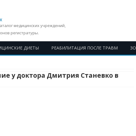
х
Каталог медицинских учреждений,
онов регистратуры.
ИЦИНСКИЕ ДИЕТЫ
РЕАБИЛИТАЦИЯ ПОСЛЕ ТРАВМ
З
Перейти
к
содержимому
ие у доктора Дмитрия Станевко в