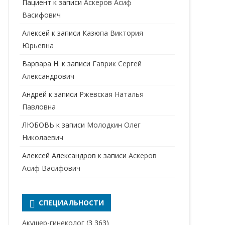
Пациент
к записи
Аскеров Асиф
НАРКОЛОГ
ПЕРИНАТАЛЬНЫЙ ПСИХОЛОГ
Васифович
НЕВРОЛОГ
Алексей
к записи
Казюпа Виктория
НЕВРОПАТОЛОГ
Юрьевна
Варвара Н.
к записи
Гаврик Сергей
НЕФРОЛОГ
Александрович
ОНКОЛОГ
Андрей
к записи
Ржевская Наталья
ОТОЛАРИНГОЛОГ
Павловна
ЛЮБОВЬ
к записи
Молодкин Олег
ОФТАЛЬМОЛОГ
Николаевич
ПЛАСТИЧЕСКИЙ ХИРУРГ
Алексей Александров
к записи
Аскеров
ПРОКТОЛОГ
Асиф Васифович
ПСИХИАТР
ПСИХИАТР-НАРКОЛОГ
СПЕЦИАЛЬНОСТИ
РЕВМАТОЛОГ
ПСИХОЛОГ
Акушер-гинеколог
(3 363)
РЕНТГЕНОЛОГ
ПСИХОТЕРАПЕВТ