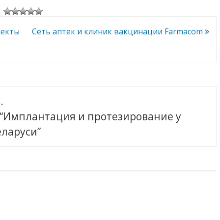
и
перспективы
пекты
Сеть аптек и клиник вакцинации Farmacom
.
 “Имплантация и протезирование у
еларуси”