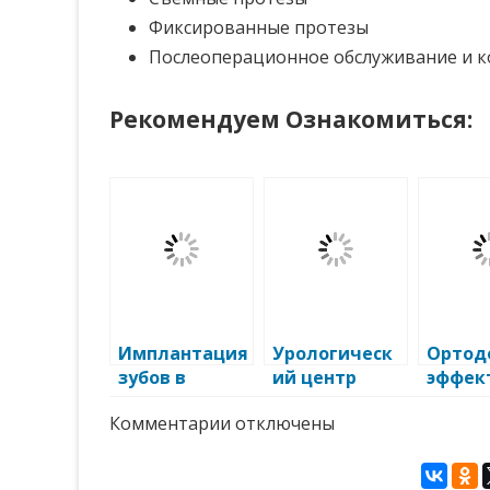
Фиксированные протезы
Послеоперационное обслуживание и к
Рекомендуем Ознакомиться:
Имплантация
Урологическ
Ортод
зубов в
ий центр
эффек
клинике
Челябинск:
метод
к
Комментарии
отключены
доктора
профессиона
иннов
записи
Лопатина
льная
Имплантация
помощь в
и