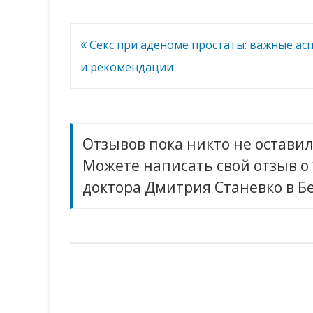
протезирование
лечении
у
заболеваний
доктора
Дмитрия
мочеполовой
Навигация
Секс при аденоме простаты: важные ас
Станевко
системы
в
по
и рекомендации
Беларуси
записям
Отзывов пока никто не оставил
Можете написать свой отзыв о
доктора Дмитрия Станевко в Б