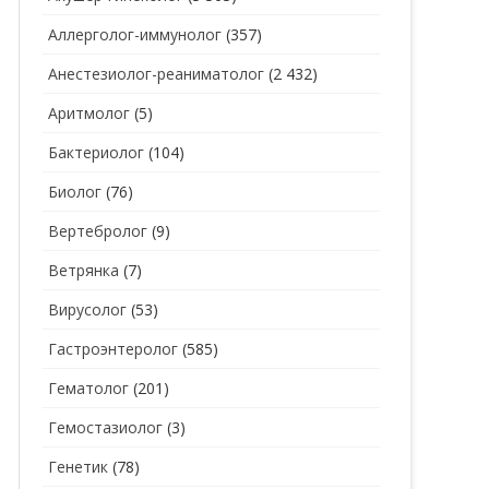
Аллерголог-иммунолог
(357)
СТОМАТОЛОГ
СТОМАТОЛОГ-ГИГИЕНИСТ
Анестезиолог-реаниматолог
(2 432)
ТЕРАПЕВТ
СТОМАТОЛОГ-ОРТОДОНТ
Аритмолог
(5)
УЗИ
СТОМАТОЛОГ-ОРТОПЕД
Бактериолог
(104)
УРОЛОГ
СТОМАТОЛОГ-ПАРОДОНТОЛОГ
Биолог
(76)
ФТИЗИАТР
СТОМАТОЛОГ-ТЕРАПЕВТ
Вертебролог
(9)
ХИРУРГ
СТОМАТОЛОГ-ХИРУРГ
Ветрянка
(7)
ЭНДОКРИНОЛОГ
Вирусолог
(53)
Гастроэнтеролог
(585)
Гематолог
(201)
Гемостазиолог
(3)
Генетик
(78)