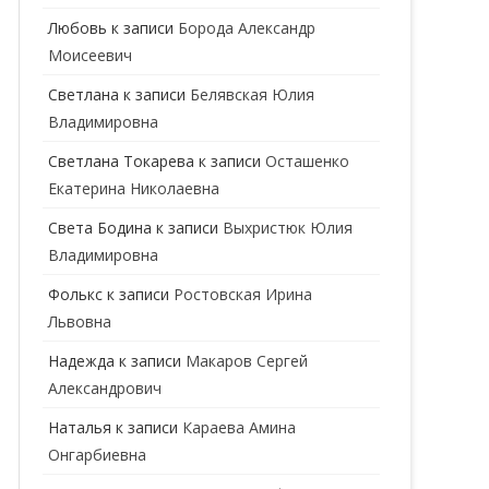
ГЕНЕТИК
Любовь
к записи
Борода Александр
Моисеевич
ГИНЕКОЛОГ
Светлана
к записи
Белявская Юлия
ГОМЕОПАТ
Владимировна
ДЕРМАТОВЕНЕРОЛОГ
Cветлана Токарева
к записи
Осташенко
Екатерина Николаевна
ДЕРМАТОЛОГ
Света Бодина
к записи
Выхристюк Юлия
ДЕТСКИЕ ВРАЧИ
ДЕТСКИЙ КАРДИОЛОГ
Владимировна
ДИЕТОЛОГ
ДЕТСКИЙ ПСИХИАТР
Фолькс
к записи
Ростовская Ирина
Львовна
КАРДИОЛОГ
ДЕТСКИЙ СТОМАТОЛОГ
Надежда
к записи
Макаров Сергей
КОСМЕТОЛОГ
ДЕТСКИЙ ХИРУРГ
Александрович
МАММОЛОГ
ЛОГОПЕД
Наталья
к записи
Караева Амина
Онгарбиевна
МАССАЖИСТ
ПЕДИАТР