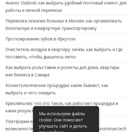
Аналог Outlook: как выбрать удобный почтовый клиент для
работы и личной переписки
Перевозка лежачих больных в Москве: как организовать
безопасную и комфортную транспортировку
Протезирование зубов в Иркутске
Очиститель воздуха в квартиру: зачем, как выбрать и где
поставить, чтобы дышалось легко
Как выбрать рольставни и роллеты для дома, квартиры
или бизнеса в Самаре
Косметологические процедуры: какие бывают, как
выбрать и чего ожидать
Криолиполиз: что это такое, как работает процедура и
каких результатов ждать
Мы используем файлы
cookie. Они помогают
Платформа контейнеризации в России: обзор
улучшать сайт и делать
возможностей и перспектив развития сайта Bootsman.tech