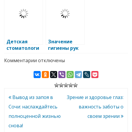
поддерживат
от кариеса:
клинике
ь здоровье
эффективные
доктора
зубов и десен
методы и
Лопатина
советы
Детская
Значение
стоматологи
гигиены рук
я: игровые
для здоровья
к
Комментарии
отключены
методы
записи
обучения
Комплексная
гигиенически
гигиена
полости
м навыкам
рта
Навигация
Вывод из запоя в
Зрение и здоровье глаз:
по
Сочи: наслаждайтесь
важность заботы о
записям
полноценной жизнью
своем зрении
снова!