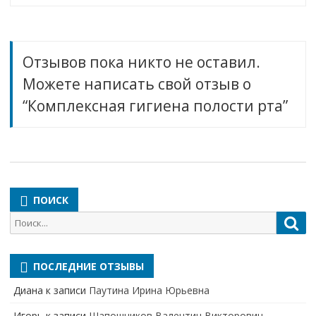
Отзывов пока никто не оставил.
Можете написать свой отзыв о
“Комплексная гигиена полости рта”
ПОИСК
Поиск
Пои
для:
ПОСЛЕДНИЕ ОТЗЫВЫ
Диана
к записи
Паутина Ирина Юрьевна
Игорь
к записи
Шапошников Валентин Викторович