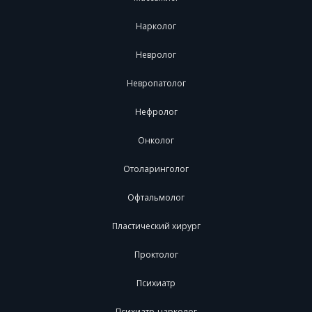
Нарколог
Невролог
Невропатолог
Нефролог
Онколог
Отоларинголог
Офтальмолог
Пластический хирург
Проктолог
Психиатр
Психиатр-нарколог