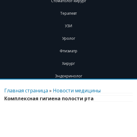
Стоматолог-хирург
Терапевт
УЗИ
Уролог
Фтизиатр
Хирург
Эндокринолог
Перейти
к
Главная страница
»
Новости медицины
содержимому
Комплексная гигиена полости рта