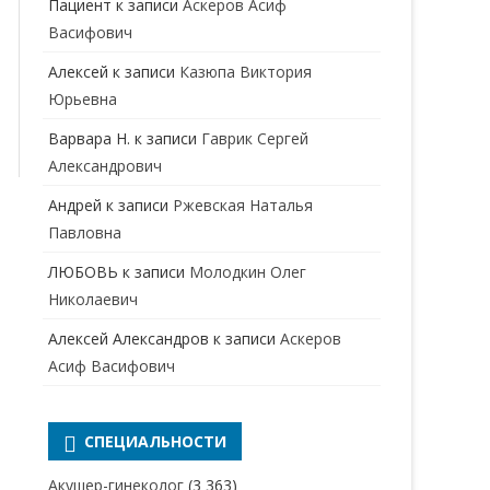
Пациент
к записи
Аскеров Асиф
НАРКОЛОГ
ПЕРИНАТАЛЬНЫЙ ПСИХОЛОГ
Васифович
НЕВРОЛОГ
Алексей
к записи
Казюпа Виктория
НЕВРОПАТОЛОГ
Юрьевна
Варвара Н.
к записи
Гаврик Сергей
НЕФРОЛОГ
Александрович
ОНКОЛОГ
Андрей
к записи
Ржевская Наталья
ОТОЛАРИНГОЛОГ
Павловна
ЛЮБОВЬ
к записи
Молодкин Олег
ОФТАЛЬМОЛОГ
Николаевич
ПЛАСТИЧЕСКИЙ ХИРУРГ
Алексей Александров
к записи
Аскеров
ПРОКТОЛОГ
Асиф Васифович
ПСИХИАТР
ПСИХИАТР-НАРКОЛОГ
СПЕЦИАЛЬНОСТИ
РЕВМАТОЛОГ
ПСИХОЛОГ
Акушер-гинеколог
(3 363)
РЕНТГЕНОЛОГ
ПСИХОТЕРАПЕВТ