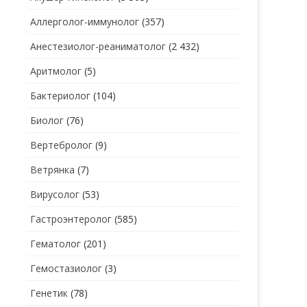
Аллерголог-иммунолог
(357)
СТОМАТОЛОГ
СТОМАТОЛОГ-ГИГИЕНИСТ
Анестезиолог-реаниматолог
(2 432)
ТЕРАПЕВТ
СТОМАТОЛОГ-ОРТОДОНТ
Аритмолог
(5)
УЗИ
СТОМАТОЛОГ-ОРТОПЕД
Бактериолог
(104)
УРОЛОГ
СТОМАТОЛОГ-ПАРОДОНТОЛОГ
Биолог
(76)
ФТИЗИАТР
СТОМАТОЛОГ-ТЕРАПЕВТ
Вертебролог
(9)
ХИРУРГ
СТОМАТОЛОГ-ХИРУРГ
Ветрянка
(7)
ЭНДОКРИНОЛОГ
Вирусолог
(53)
Гастроэнтеролог
(585)
Гематолог
(201)
Гемостазиолог
(3)
Генетик
(78)