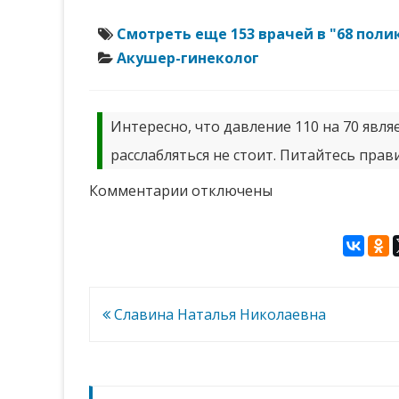
Смотреть еще 153 врачей в "68 пол
Акушер-гинеколог
Интересно, что давление 110 на 70 явл
расслабляться не стоит. Питайтесь прав
к
Комментарии
отключены
записи
Соломахина
Ирина
Александровна
Навигация
Славина Наталья Николаевна
по
записям