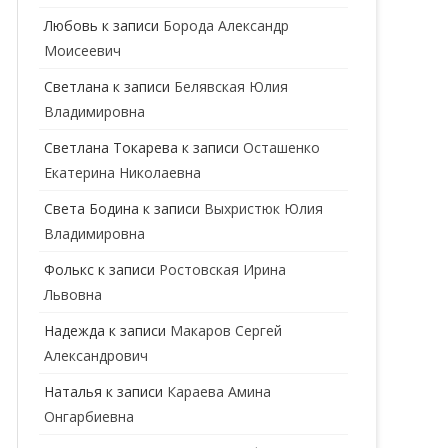
ГЕНЕТИК
Любовь
к записи
Борода Александр
Моисеевич
ГИНЕКОЛОГ
Светлана
к записи
Белявская Юлия
ГОМЕОПАТ
Владимировна
ДЕРМАТОВЕНЕРОЛОГ
Cветлана Токарева
к записи
Осташенко
Екатерина Николаевна
ДЕРМАТОЛОГ
Света Бодина
к записи
Выхристюк Юлия
ДЕТСКИЕ ВРАЧИ
ДЕТСКИЙ КАРДИОЛОГ
Владимировна
ДИЕТОЛОГ
ДЕТСКИЙ ПСИХИАТР
Фолькс
к записи
Ростовская Ирина
Львовна
КАРДИОЛОГ
ДЕТСКИЙ СТОМАТОЛОГ
Надежда
к записи
Макаров Сергей
КОСМЕТОЛОГ
ДЕТСКИЙ ХИРУРГ
Александрович
МАММОЛОГ
ЛОГОПЕД
Наталья
к записи
Караева Амина
Онгарбиевна
МАССАЖИСТ
ПЕДИАТР