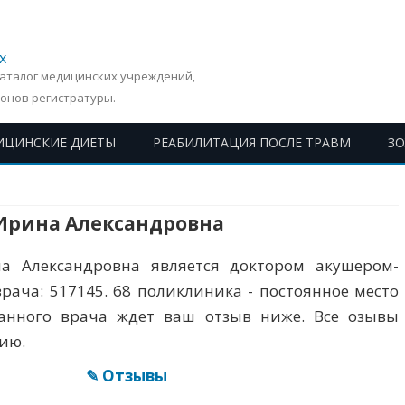
х
Каталог медицинских учреждений,
онов регистратуры.
ИЦИНСКИЕ ДИЕТЫ
РЕАБИЛИТАЦИЯ ПОСЛЕ ТРАВМ
З
Перейти
к
содержимому
Ирина Александровна
а Александровна является доктором акушером-
 врача: 517145. 68 поликлиника - постоянное место
данного врача ждет ваш отзыв ниже. Все озывы
ию.
✎ Отзывы