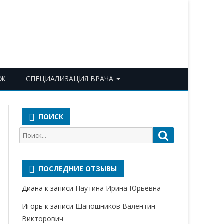
ОЖ
СПЕЦИАЛИЗАЦИЯ ВРАЧА
АКУШЕР-ГИНЕКОЛОГ
ПОИСК
АЛЛЕРГОЛОГ-ИММУНОЛОГ
Поиск
Поиск
АНЕСТЕЗИОЛОГ-
для:
РЕАНИМАТОЛОГ
ПОСЛЕДНИЕ ОТЗЫВЫ
БАКТЕРИОЛОГ
Диана
к записи
Паутина Ирина Юрьевна
ВЕРТЕБРОЛОГ
Игорь
к записи
Шапошников Валентин
ГАСТРОЭНТЕРОЛОГ
Викторович