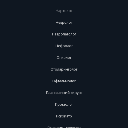
Нарколог
Невролог
Невропатолог
Нефролог
Онколог
Отоларинголог
Офтальмолог
Пластический хирург
Проктолог
Психиатр
Психиатр-нарколог