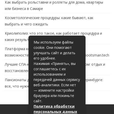
Как выбрать рольставни и роллеты для дома, квартиры
или бизнеса в Самаре
Косметологические процедуры: какие бывают, как
выбрать и чего ожидать
Криолиполиз: что это такое, как работает процедура и
каких результатов ждать
Мы используем файлы
cookie. Они помогают
Платформа контейнеризации в России: обзор
улучшать сайт и делать
возможностей и перспектив развития сайта Bootsman.tech
его удобнее.
Нажимая «Принять», вы
Лучшие СПА-комплексы в Тольятти с бассейном: отдых и
соглашаетесь с их
восстановление за городом
использованием и
передачей данных сервису
Пансионаты для пожилых с деменцией в Екатеринбурге:
веб-аналитики. Если нет
все, что нужно знать
— измените настройки
браузера или покиньте
сайт.
Политика обработки
персональных данных