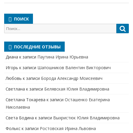
ПОИСК
Поиск
Пои
для:
ПОСЛЕДНИЕ ОТЗЫВЫ
Диана
к записи
Паутина Ирина Юрьевна
Игорь
к записи
Шапошников Валентин Викторович
Любовь
к записи
Борода Александр Моисеевич
Светлана
к записи
Белявская Юлия Владимировна
Cветлана Токарева
к записи
Осташенко Екатерина
Николаевна
Света Бодина
к записи
Выхристюк Юлия Владимировна
Фолькс
к записи
Ростовская Ирина Львовна