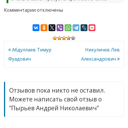
к
Комментарии
отключены
записи
Пырьев
Андрей
Николаевич
Навигация
Абдуллаев Тимур
Никуличев Лев
по
Фуадович
Александрович
записям
Отзывов пока никто не оставил.
Можете написать свой отзыв о
“Пырьев Андрей Николаевич”