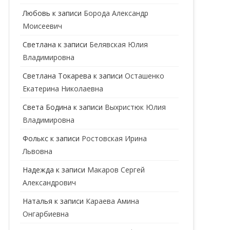
ГЕНЕТИК
Любовь
к записи
Борода Александр
Моисеевич
ГИНЕКОЛОГ
Светлана
к записи
Белявская Юлия
ГОМЕОПАТ
Владимировна
ДЕРМАТОВЕНЕРОЛОГ
Cветлана Токарева
к записи
Осташенко
Екатерина Николаевна
ДЕРМАТОЛОГ
Света Бодина
к записи
Выхристюк Юлия
ДЕТСКИЕ ВРАЧИ
ДЕТСКИЙ КАРДИОЛОГ
Владимировна
ДИЕТОЛОГ
ДЕТСКИЙ ПСИХИАТР
Фолькс
к записи
Ростовская Ирина
Львовна
КАРДИОЛОГ
ДЕТСКИЙ СТОМАТОЛОГ
Надежда
к записи
Макаров Сергей
КОСМЕТОЛОГ
ДЕТСКИЙ ХИРУРГ
Александрович
МАММОЛОГ
ЛОГОПЕД
Наталья
к записи
Караева Амина
Онгарбиевна
МАССАЖИСТ
ПЕДИАТР