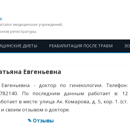
х
Каталог медицинских учреждений,
онов регистратуры.
ИЦИНСКИЕ ДИЕТЫ
РЕАБИЛИТАЦИЯ ПОСЛЕ ТРАВМ
З
Перейти
к
содержимому
атьяна Евгеньевна
Евгеньевна - доктор по гинекологии. Телефон:
: 782140. По последним данным работает в: 12
тает в месте: улица Ак. Комарова, д. 5, кор. 1. (ст.
 и своим отзывом о докторе.
✎ Отзывы