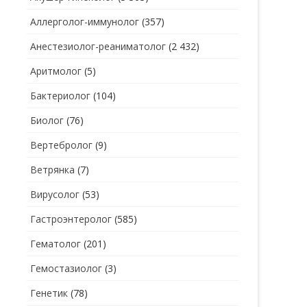
Аллерголог-иммунолог
(357)
СТОМАТОЛОГ
СТОМАТОЛОГ-ГИГИЕНИСТ
Анестезиолог-реаниматолог
(2 432)
ТЕРАПЕВТ
СТОМАТОЛОГ-ОРТОДОНТ
Аритмолог
(5)
УЗИ
СТОМАТОЛОГ-ОРТОПЕД
Бактериолог
(104)
УРОЛОГ
СТОМАТОЛОГ-ПАРОДОНТОЛОГ
Биолог
(76)
ФТИЗИАТР
СТОМАТОЛОГ-ТЕРАПЕВТ
Вертебролог
(9)
ХИРУРГ
СТОМАТОЛОГ-ХИРУРГ
Ветрянка
(7)
ЭНДОКРИНОЛОГ
Вирусолог
(53)
Гастроэнтеролог
(585)
Гематолог
(201)
Гемостазиолог
(3)
Генетик
(78)