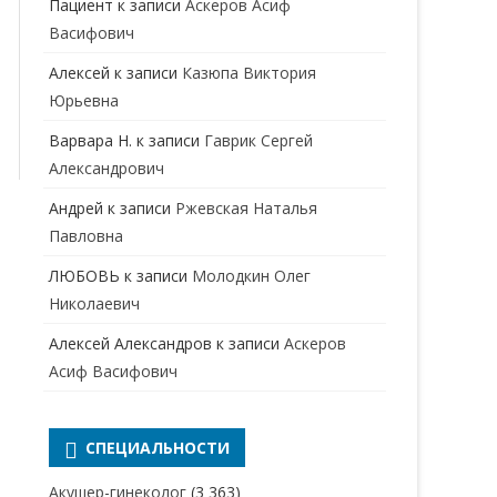
Пациент
к записи
Аскеров Асиф
НАРКОЛОГ
ПЕРИНАТАЛЬНЫЙ ПСИХОЛОГ
Васифович
НЕВРОЛОГ
Алексей
к записи
Казюпа Виктория
НЕВРОПАТОЛОГ
Юрьевна
Варвара Н.
к записи
Гаврик Сергей
НЕФРОЛОГ
Александрович
ОНКОЛОГ
Андрей
к записи
Ржевская Наталья
ОТОЛАРИНГОЛОГ
Павловна
ЛЮБОВЬ
к записи
Молодкин Олег
ОФТАЛЬМОЛОГ
Николаевич
ПЛАСТИЧЕСКИЙ ХИРУРГ
Алексей Александров
к записи
Аскеров
ПРОКТОЛОГ
Асиф Васифович
ПСИХИАТР
ПСИХИАТР-НАРКОЛОГ
СПЕЦИАЛЬНОСТИ
РЕВМАТОЛОГ
ПСИХОЛОГ
Акушер-гинеколог
(3 363)
РЕНТГЕНОЛОГ
ПСИХОТЕРАПЕВТ