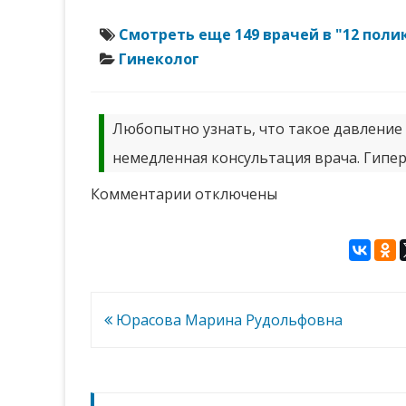
Смотреть еще 149 врачей в "12 пол
Гинеколог
Любопытно узнать, что такое давление к
немедленная консультация врача. Гипер
к
Комментарии
отключены
записи
Петрова
Татьяна
Евгеньевна
Навигация
Юрасова Марина Рудольфовна
по
записям