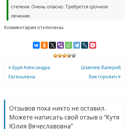
степени. Очень опасно. Требуется срочное
лечение.
к
Комментарии
отключены
записи
Кутя
Юлия
Вячеславовна
Навигация
Буря Александра
Шмелев Валерий
по
Евгеньевна
Викторович
записям
Отзывов пока никто не оставил.
Можете написать свой отзыв о “Кутя
Юлия Вячеславовна”