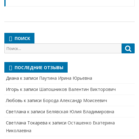
ПОИСК
Поиск
Пои
для:
ПОСЛЕДНИЕ ОТЗЫВЫ
Диана
к записи
Паутина Ирина Юрьевна
Игорь
к записи
Шапошников Валентин Викторович
Любовь
к записи
Борода Александр Моисеевич
Светлана
к записи
Белявская Юлия Владимировна
Cветлана Токарева
к записи
Осташенко Екатерина
Николаевна