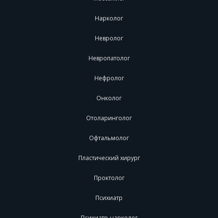
Нарколог
Невролог
Невропатолог
Нефролог
Онколог
Отоларинголог
Офтальмолог
Пластический хирург
Проктолог
Психиатр
Психиатр-нарколог