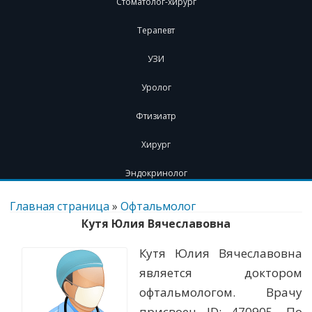
Стоматолог-хирург
Терапевт
УЗИ
Уролог
Фтизиатр
Хирург
Эндокринолог
Перейти
к
Главная страница
»
Офтальмолог
содержимому
Кутя Юлия Вячеславовна
Кутя Юлия Вячеславовна
является доктором
офтальмологом. Врачу
присвоен ID: 470905. По