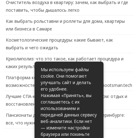
Очиститель воздуха в квартиру: зачем, как выбрать и где
поставить, чтобы дышалось легко
Как выбрать рольставни и роллеты для дома, квартиры
или бизнеса в Самаре
Косметологические процедуры: какие бывают, как
выбрать и чего ожидать
Криолиполиз: что это такое, как работает процедура и
каких результатов ждать
Мы используем файлы
cookie. Они помогают
Платформа контейнеризации в России: обзор
улучшать сайт и делать
возможностей и перспектив развития сайта Bootsman.tech
его удобнее.
Нажимая «Принять», вы
Лучшие СПА-комплексы в Тольятти с бассейном: отдых и
соглашаетесь с их
восстановление за городом
использованием и
передачей данных сервису
Пансионаты для пожилых с деменцией в Екатеринбурге:
веб-аналитики. Если нет
все, что нужно знать
— измените настройки
браузера или покиньте