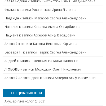
Света Бодина
к записи
Выхристюк Юлия Владимировна
Фолькс
к записи
Ростовская Ирина Львовна
Надежда
к записи
Макаров Сергей Александрович
Наталья
к записи
Караева Амина Онгарбиевна
Пациент
к записи
Аскеров Асиф Васифович
Алексей
к записи
Казюпа Виктория Юрьевна
Варвара Н.
к записи
Гаврик Сергей Александрович
Андрей
к записи
Ржевская Наталья Павловна
ЛЮБОВЬ
к записи
Молодкин Олег Николаевич
Алексей Александров
к записи
Аскеров Асиф Васифович
СПЕЦИАЛЬНОСТИ
Акушер-гинеколог
(3 363)