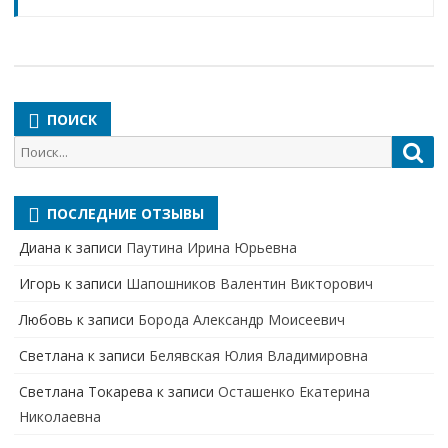
ПОИСК
Поиск
Пои
для:
ПОСЛЕДНИЕ ОТЗЫВЫ
Диана
к записи
Паутина Ирина Юрьевна
Игорь
к записи
Шапошников Валентин Викторович
Любовь
к записи
Борода Александр Моисеевич
Светлана
к записи
Белявская Юлия Владимировна
Cветлана Токарева
к записи
Осташенко Екатерина
Николаевна