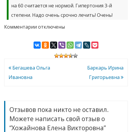
на 60 считается не нормой. Гипертония 3-й
степени. Надо очень срочно лечить! Очень!
к
Комментарии
отключены
записи
Хожайнова
Елена
Викторовна
Навигация
Бегашева Ольга
Баркарь Ирина
по
Ивановна
Григорьевна
записям
Отзывов пока никто не оставил.
Можете написать свой отзыв о
“Хожайнова Елена Викторовна”