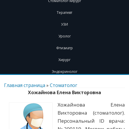
Стоматолог-хирург
Терапевт
УЗИ
Уролог
Фтизиатр
Хирург
Эндокринолог
Перейти
к
Главная страница
»
Стоматолог
содержимому
Хожайнова Елена Викторовна
Хожайнова Елена
Викторовна (стоматолог).
Персональный ID врача:
№200119. Местом работы