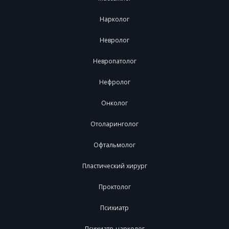
Нарколог
Невролог
Невропатолог
Нефролог
Онколог
Отоларинголог
Офтальмолог
Пластический хирург
Проктолог
Психиатр
Психиатр-нарколог