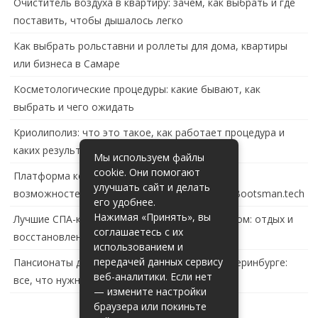
Очиститель воздуха в квартиру: зачем, как выбрать и где
поставить, чтобы дышалось легко
Как выбрать рольставни и роллеты для дома, квартиры
или бизнеса в Самаре
Косметологические процедуры: какие бывают, как
выбрать и чего ожидать
Криолиполиз: что это такое, как работает процедура и
каких результатов ждать
Мы используем файлы
cookie. Они помогают
Платформа контейнеризации в России: обзор
улучшать сайт и делать
возможностей и перспектив развития сайта Bootsman.tech
его удобнее.
Нажимая «Принять», вы
Лучшие СПА-комплексы в Тольятти с бассейном: отдых и
соглашаетесь с их
восстановление за городом
использованием и
передачей данных сервису
Пансионаты для пожилых с деменцией в Екатеринбурге:
веб-аналитики. Если нет
все, что нужно знать
— измените настройки
браузера или покиньте