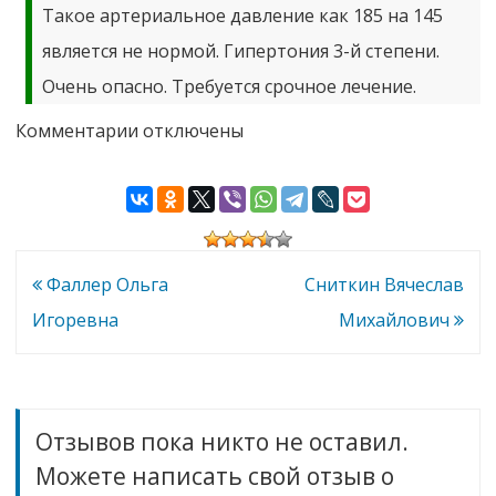
Такое артериальное давление как 185 на 145
является не нормой. Гипертония 3-й степени.
Очень опасно. Требуется срочное лечение.
к
Комментарии
отключены
записи
Черунова
Лилит
Генриховна
Навигация
Фаллер Ольга
Сниткин Вячеслав
по
Игоревна
Михайлович
записям
Отзывов пока никто не оставил.
Можете написать свой отзыв о