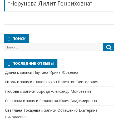
“Черунова Лилит Генриховна”
ПОИСК
Поиск
Пои
для:
ПОСЛЕДНИЕ ОТЗЫВЫ
Диана
к записи
Паутина Ирина Юрьевна
Игорь
к записи
Шапошников Валентин Викторович
Любовь
к записи
Борода Александр Моисеевич
Светлана
к записи
Белявская Юлия Владимировна
Cветлана Токарева
к записи
Осташенко Екатерина
Николаевна