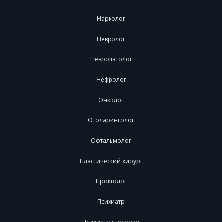
Нарколог
Невролог
Невропатолог
Нефролог
Онколог
Отоларинголог
Офтальмолог
Пластический хирург
Проктолог
Психиатр
Психиатр-нарколог