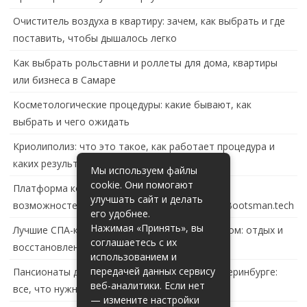
Очиститель воздуха в квартиру: зачем, как выбрать и где
поставить, чтобы дышалось легко
Как выбрать рольставни и роллеты для дома, квартиры
или бизнеса в Самаре
Косметологические процедуры: какие бывают, как
выбрать и чего ожидать
Криолиполиз: что это такое, как работает процедура и
каких результатов ждать
Мы используем файлы
cookie. Они помогают
Платформа контейнеризации в России: обзор
улучшать сайт и делать
возможностей и перспектив развития сайта Bootsman.tech
его удобнее.
Нажимая «Принять», вы
Лучшие СПА-комплексы в Тольятти с бассейном: отдых и
соглашаетесь с их
восстановление за городом
использованием и
передачей данных сервису
Пансионаты для пожилых с деменцией в Екатеринбурге:
веб-аналитики. Если нет
все, что нужно знать
— измените настройки