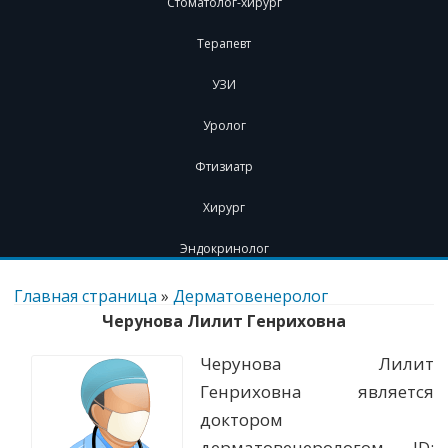
Стоматолог-хирург
Терапевт
УЗИ
Уролог
Фтизиатр
Хирург
Эндокринолог
Перейти
к
Главная страница
»
Дерматовенеролог
содержимому
Черунова Лилит Генриховна
Черунова Лилит
Генриховна является
доктором
дерматовенерологом. ID: