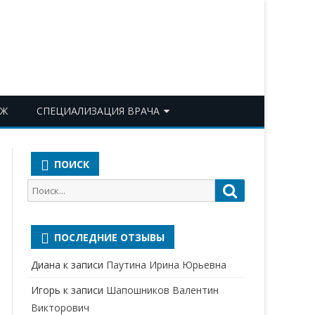
ОЖ
СПЕЦИАЛИЗАЦИЯ ВРАЧА
АКУШЕР-ГИНЕКОЛОГ
ПОИСК
АЛЛЕРГОЛОГ-ИММУНОЛОГ
Поиск
Поиск
АНЕСТЕЗИОЛОГ-
для:
РЕАНИМАТОЛОГ
ПОСЛЕДНИЕ ОТЗЫВЫ
БАКТЕРИОЛОГ
Диана
к записи
Паутина Ирина Юрьевна
ВЕРТЕБРОЛОГ
Игорь
к записи
Шапошников Валентин
ГАСТРОЭНТЕРОЛОГ
Викторович