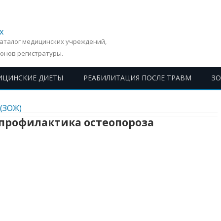
х
Каталог медицинских учреждений,
онов регистратуры.
ИЦИНСКИЕ ДИЕТЫ
РЕАБИЛИТАЦИЯ ПОСЛЕ ТРАВМ
З
Перейти
к
(ЗОЖ)
содержимому
 профилактика остеопороза