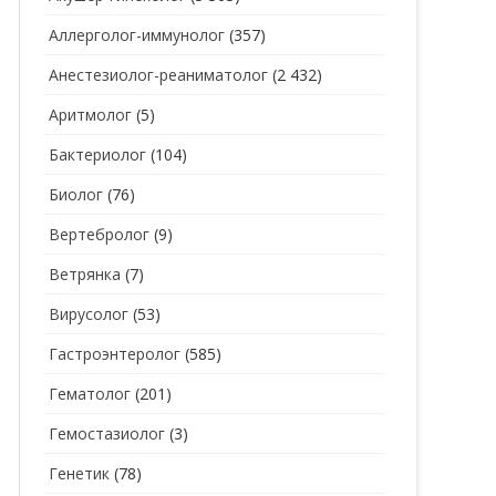
Аллерголог-иммунолог
(357)
СТОМАТОЛОГ
СТОМАТОЛОГ-ГИГИЕНИСТ
Анестезиолог-реаниматолог
(2 432)
ТЕРАПЕВТ
СТОМАТОЛОГ-ОРТОДОНТ
Аритмолог
(5)
УЗИ
СТОМАТОЛОГ-ОРТОПЕД
Бактериолог
(104)
УРОЛОГ
СТОМАТОЛОГ-ПАРОДОНТОЛОГ
Биолог
(76)
ФТИЗИАТР
СТОМАТОЛОГ-ТЕРАПЕВТ
Вертебролог
(9)
ХИРУРГ
СТОМАТОЛОГ-ХИРУРГ
Ветрянка
(7)
ЭНДОКРИНОЛОГ
Вирусолог
(53)
Гастроэнтеролог
(585)
Гематолог
(201)
Гемостазиолог
(3)
Генетик
(78)