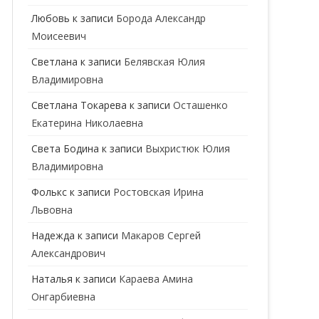
ГЕНЕТИК
Любовь
к записи
Борода Александр
Моисеевич
ГИНЕКОЛОГ
Светлана
к записи
Белявская Юлия
ГОМЕОПАТ
Владимировна
ДЕРМАТОВЕНЕРОЛОГ
Cветлана Токарева
к записи
Осташенко
Екатерина Николаевна
ДЕРМАТОЛОГ
Света Бодина
к записи
Выхристюк Юлия
ДЕТСКИЕ ВРАЧИ
ДЕТСКИЙ КАРДИОЛОГ
Владимировна
ДИЕТОЛОГ
ДЕТСКИЙ ПСИХИАТР
Фолькс
к записи
Ростовская Ирина
Львовна
КАРДИОЛОГ
ДЕТСКИЙ СТОМАТОЛОГ
Надежда
к записи
Макаров Сергей
КОСМЕТОЛОГ
ДЕТСКИЙ ХИРУРГ
Александрович
МАММОЛОГ
ЛОГОПЕД
Наталья
к записи
Караева Амина
Онгарбиевна
МАССАЖИСТ
ПЕДИАТР