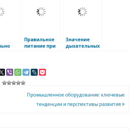
Правильное
Значение
льно
питание при
дыхательных
ся в
артрозе: как
упражнений
д
сохранить
для
ановлен
здоровье
укрепления
ле
суставов
здоровья
ы
Промышленное оборудование: ключевые
тенденции и перспективы развития