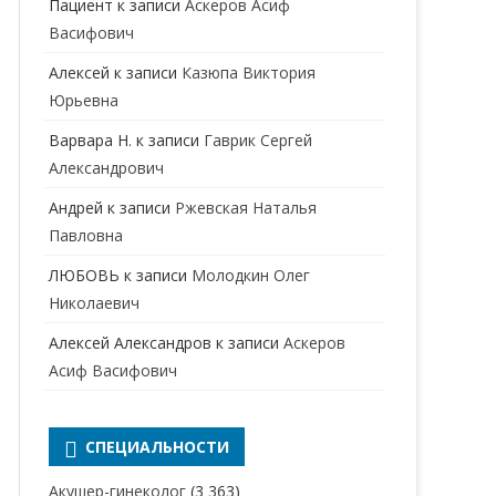
Пациент
к записи
Аскеров Асиф
НАРКОЛОГ
ПЕРИНАТАЛЬНЫЙ ПСИХОЛОГ
Васифович
НЕВРОЛОГ
Алексей
к записи
Казюпа Виктория
НЕВРОПАТОЛОГ
Юрьевна
Варвара Н.
к записи
Гаврик Сергей
НЕФРОЛОГ
Александрович
ОНКОЛОГ
Андрей
к записи
Ржевская Наталья
ОТОЛАРИНГОЛОГ
Павловна
ЛЮБОВЬ
к записи
Молодкин Олег
ОФТАЛЬМОЛОГ
Николаевич
ПЛАСТИЧЕСКИЙ ХИРУРГ
Алексей Александров
к записи
Аскеров
ПРОКТОЛОГ
Асиф Васифович
ПСИХИАТР
ПСИХИАТР-НАРКОЛОГ
СПЕЦИАЛЬНОСТИ
РЕВМАТОЛОГ
ПСИХОЛОГ
Акушер-гинеколог
(3 363)
РЕНТГЕНОЛОГ
ПСИХОТЕРАПЕВТ