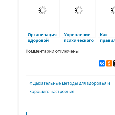
Организация
Укрепление
Как
здоровой
психического
прави
диеты:
и
питать
к
Комментарии
отключены
профилактик
эмоциональн
перио
записи
а болезней и
ого здоровья
восст
Укрепление
укрепление
ия пос
костной
ткани
здоровья
травм
—
профилактика
остеопороза
Навигация
Дыхательные методы для здоровья и
по
хорошего настроения
записям