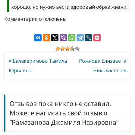
хорошо, но нужно вести здоровый образ жизни.
к
Комментарии
отключены
записи
Рамазанова
Джамиля
Назировна
Навигация
Балакеримова Тамила
Рожнова Елизавета
по
Юрьевна
Николаевна
записям
Отзывов пока никто не оставил.
Можете написать свой отзыв о
“Рамазанова Джамиля Назировна”