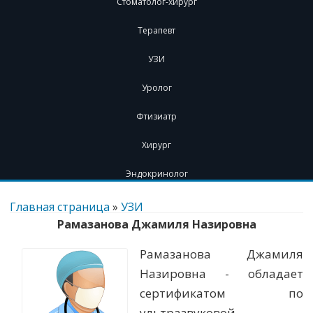
Стоматолог-хирург
Терапевт
УЗИ
Уролог
Фтизиатр
Хирург
Эндокринолог
Перейти
к
Главная страница
»
УЗИ
содержимому
Рамазанова Джамиля Назировна
Рамазанова Джамиля
Назировна - обладает
сертификатом по
ультразвуковой