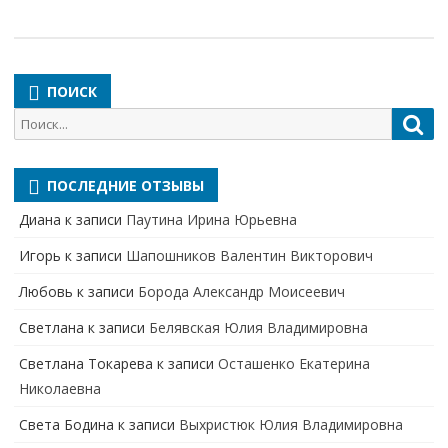
ПОИСК
Поиск
Пои
для:
ПОСЛЕДНИЕ ОТЗЫВЫ
Диана
к записи
Паутина Ирина Юрьевна
Игорь
к записи
Шапошников Валентин Викторович
Любовь
к записи
Борода Александр Моисеевич
Светлана
к записи
Белявская Юлия Владимировна
Cветлана Токарева
к записи
Осташенко Екатерина
Николаевна
Света Бодина
к записи
Выхристюк Юлия Владимировна