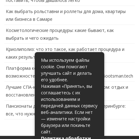
поставить, чтобы дышалось легко
Как выбрать рольставни и роллеты для дома, квартиры
или бизнеса в Самаре
Косметологические процедуры: какие бывают, как
выбрать и чего ожидать
Криолиполиз: что это такое, как работает процедура и
каких результатов ждать
Мы используем файлы
cookie. Они помогают
Платформа контейнеризации в России: обзор
улучшать сайт и делать
возможностей и перспектив развития сайта Bootsman.tech
его удобнее.
Нажимая «Принять», вы
Лучшие СПА-комплексы в Тольятти с бассейном: отдых и
соглашаетесь с их
восстановление за городом
использованием и
передачей данных сервису
Пансионаты для пожилых с деменцией в Екатеринбурге:
веб-аналитики. Если нет
все, что нужно знать
— измените настройки
браузера или покиньте
сайт.
Политика обработки