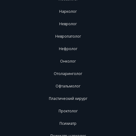
Нарколог
Невролог
Невропатолог
Нефролог
Онколог
Отоларинголог
Офтальмолог
Пластический хирург
Проктолог
Психиатр
Психиатр-нарколог