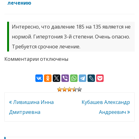
лечению
Интересно, что давление 185 на 135 является не
нормой. Гипертония 3-й степени. Очень опасно.
Требуется срочное лечение.
к
Комментарии
отключены
записи
Акинфиев
Дмитрий
Михайлович
Навигация
Ливишина Инна
Кубашев Александр
по
Дмитриевна
Андреевич
записям