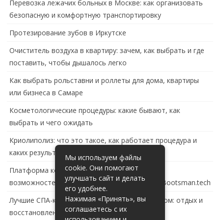
Перевозка лежачих больных в Москве: как организовать
безопасную и комфортную транспортировку
Протезирование зубов в Иркутске
Очиститель воздуха в квартиру: зачем, как выбрать и где
поставить, чтобы дышалось легко
Как выбрать рольставни и роллеты для дома, квартиры
или бизнеса в Самаре
Косметологические процедуры: какие бывают, как
выбрать и чего ожидать
Криолиполиз: что это такое, как работает процедура и
каких результатов ждать
Мы используем файлы
cookie. Они помогают
Платформа контейнеризации в России: обзор
улучшать сайт и делать
возможностей и перспектив развития сайта Bootsman.tech
его удобнее.
Нажимая «Принять», вы
Лучшие СПА-комплексы в Тольятти с бассейном: отдых и
соглашаетесь с их
восстановление за городом
использованием и