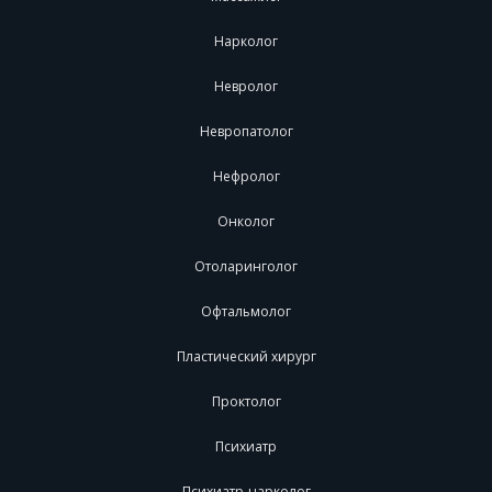
Нарколог
Невролог
Невропатолог
Нефролог
Онколог
Отоларинголог
Офтальмолог
Пластический хирург
Проктолог
Психиатр
Психиатр-нарколог