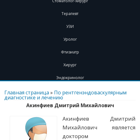
Стоматолог-хирург
Терапевт
УЗИ
Уролог
Фтизиатр
Хирург
Эндокринолог
Перейти
к
Главная страница
»
По рентгенэндоваскулярным
содержимому
диагностике и лечению
Акинфиев Дмитрий Михайлович
Акинфиев Дмитрий
Михайлович является
доктором