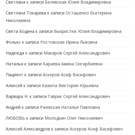
Светлана
к записи
Белявская Юлия Владимировна
Cветлана Токарева
к записи
Осташенко Екатерина
Николаевна
Света Бодина
к записи
Выхристюк Юлия Владимировна
Фолькс
к записи
Ростовская Ирина Львовна
Надежда
к записи
Макаров Сергей Александрович
Наталья
к записи
Караева Амина Онгарбиевна
Пациент
к записи
Аскеров Асиф Васифович
Алексей
к записи
Казюпа Виктория Юрьевна
Варвара Н.
к записи
Гаврик Сергей Александрович
Андрей
к записи
Ржевская Наталья Павловна
ЛЮБОВЬ
к записи
Молодкин Олег Николаевич
Алексей Александров
к записи
Аскеров Асиф Васифович